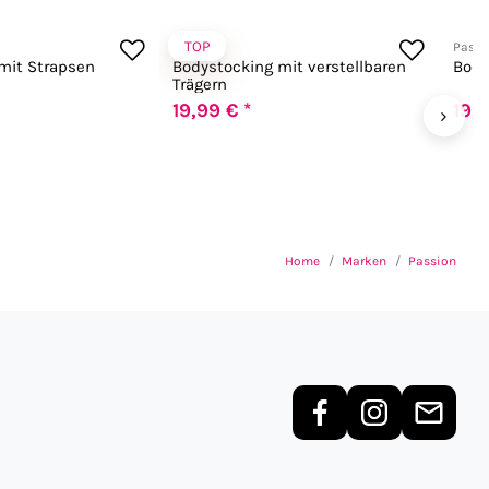
TOP
Passion
Passi
mit Strapsen
Bodystocking mit verstellbaren
Body
Trägern
19,99 € *
19,9
›
Home
Marken
Passion