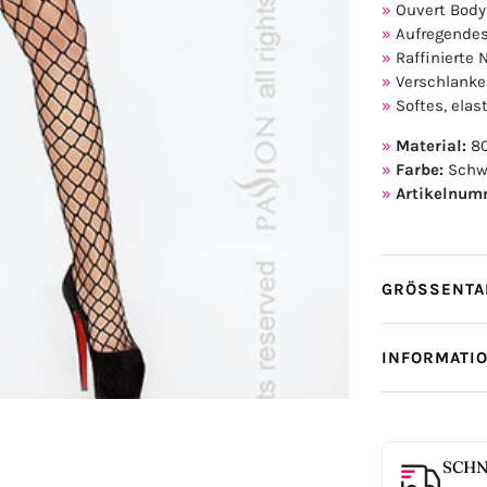
Ouvert Body
Aufregendes
Raffinierte 
Verschlanke
Softes, elas
Material:
80
Farbe:
Schw
Artikelnum
GRÖSSENTAB
INFORMATI
SCHN