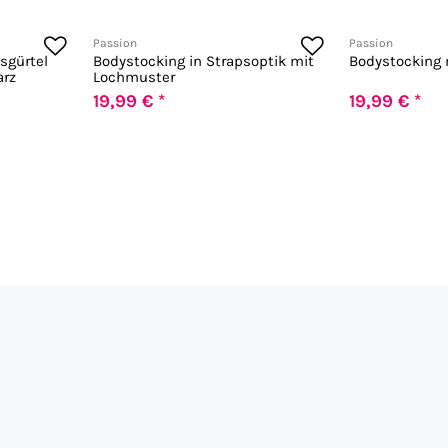
Passion
Passion
sgürtel
Bodystocking in Strapsoptik mit
Bodystocking 
arz
Lochmuster
19,99 € *
19,99 € *