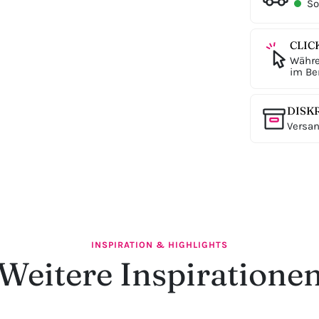
Sof
CLIC
Währe
im Ber
DISK
Versan
INSPIRATION & HIGHLIGHTS
Weitere Inspiratione