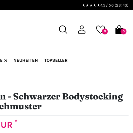
★★★★★
4.5 / 5.0 (23.143)
0
0
E %
NEUHEITEN
TOPSELLER
n - Schwarzer Bodystocking
ochmuster
*
 EUR