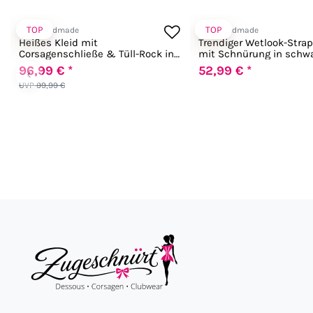
TOP
TOP
Noir Handmade
Noir Handmade
Heißes Kleid mit
Trendiger Wetlook-Strap
Corsagenschließe & Tüll-Rock in
mit Schnürung in schw
schwarz
96,99 € *
52,99 € *
‹
UVP 99,99 €