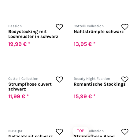
Passion
Cottelli Collection
Bodystocking mit
Nahtstrümpfe schwarz
Lochmuster in schwarz
19,99 € *
13,95 € *
Cottelli Collection
Beauty Night Fashion
Strumpfhose ouvert
Romantische Stockings
schwarz
11,99 € *
15,99 € *
TOP
NO:XQSE
Cottelli Collection
Netzcatsuit schwarz
Strumpfhose Band