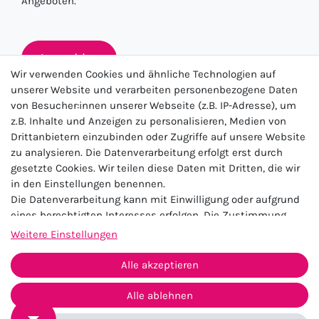
Angeboten.
Anmelden
Wir verwenden Cookies und ähnliche Technologien auf
unserer Website und verarbeiten personenbezogene Daten
von Besucher:innen unserer Webseite (z.B. IP-Adresse), um
★★★★★
z.B. Inhalte und Anzeigen zu personalisieren, Medien von
Drittanbietern einzubinden oder Zugriffe auf unsere Website
4.5 / 5.0 (23.143)
zu analysieren. Die Datenverarbeitung erfolgt erst durch
gesetzte Cookies. Wir teilen diese Daten mit Dritten, die wir
in den Einstellungen benennen.
Die Datenverarbeitung kann mit Einwilligung oder aufgrund
eines berechtigten Interesses erfolgen. Die Zustimmung
kann erteilt oder abgelehnt werden. Es besteht das Recht,
Weitere Einstellungen
nicht einzuwilligen und die Einwilligung zu einem späteren
Impressum
Daten­schutz­erklärung
AGB
Zeitpunkt zu ändern oder zu widerrufen. Beachten Sie unser
Alle akzeptieren
Widerrufs­recht
Kontakt
Impressum
und weitere Hinweise zur Verwendung
personenbezogener Daten in unserer
Daten­schutz­erklärung
.
Alle ablehnen
Vertrag widerrufen