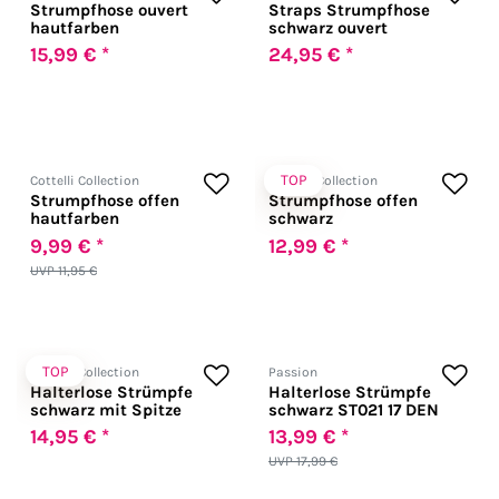
Strumpfhose ouvert
Straps Strumpfhose
hautfarben
schwarz ouvert
15,99 € *
24,95 € *
TOP
Cottelli Collection
Cottelli Collection
Strumpfhose offen
Strumpfhose offen
hautfarben
schwarz
9,99 € *
12,99 € *
UVP 11,95 €
TOP
Cottelli Collection
Passion
Halterlose Strümpfe
Halterlose Strümpfe
schwarz mit Spitze
schwarz ST021 17 DEN
14,95 € *
13,99 € *
UVP 17,99 €