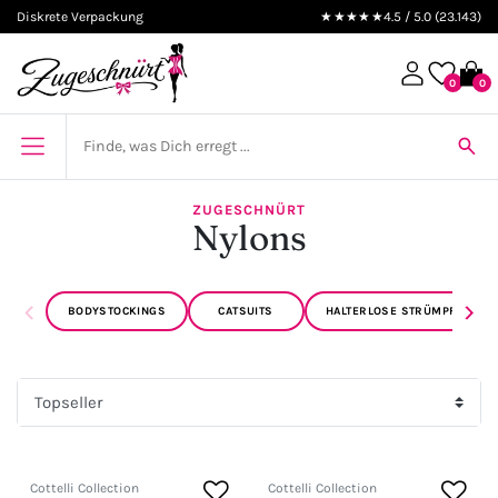
Diskrete Verpackung
★★★★★
4.5 / 5.0 (23.143)
0
0
ZUGESCHNÜRT
Nylons
‹
›
BODYSTOCKINGS
CATSUITS
HALTERLOSE STRÜMPFE
Cottelli Collection
Cottelli Collection