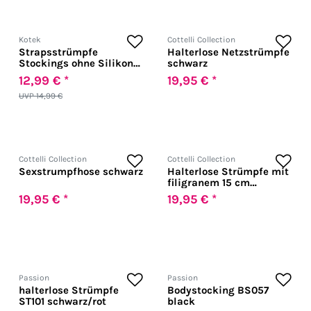
Kotek
Cottelli Collection
Strapsstrümpfe
Halterlose Netzstrümpfe
Stockings ohne Silikon
schwarz
glänzend
12,99 € *
19,95 € *
UVP 14,99 €
Cottelli Collection
Cottelli Collection
Sexstrumpfhose schwarz
Halterlose Strümpfe mit
filigranem 15 cm
Abschluss aus
19,95 € *
19,95 € *
Blütenspitze schwarz
Passion
Passion
halterlose Strümpfe
Bodystocking BS057
ST101 schwarz/rot
black