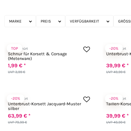
MARKE
PREIS
VERFÜGBARKEIT
GRÖSSE
TOP
-20%
Zugeschnürt
Zugeschnürt
Schnur für Korsett & Corsage
Unterbrust-K
(Meterware)
1,99 € *
39,99 € *
UVP 3,99 €
UVP 49,99 €
-20%
-20%
Zugeschnürt
Zugeschnürt
Unterbrust-Korsett Jacquard-Muster
Taillen-Kors
silber
63,99 € *
39,99 € *
UVP 79,99 €
UVP 49,99 €