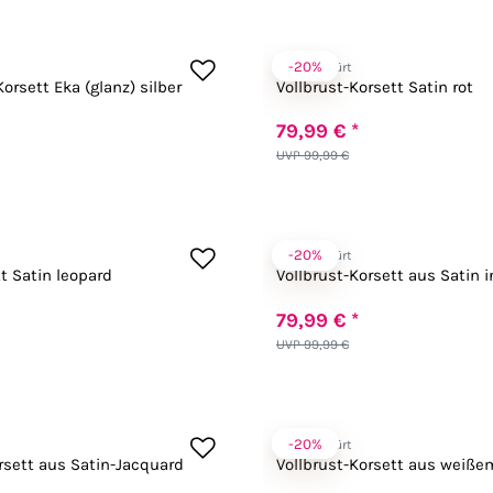
-20%
Zugeschnürt
orsett Eka (glanz) silber
Vollbrust-Korsett Satin rot
79,99 € *
UVP 99,99 €
-20%
Zugeschnürt
t Satin leopard
Vollbrust-Korsett aus Satin 
79,99 € *
UVP 99,99 €
-20%
Zugeschnürt
rsett aus Satin-Jacquard
Vollbrust-Korsett aus weiße