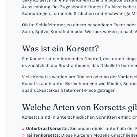
Sexy Korsetts für eine verführerische Silhouette beto
Ausstrahlung. Bei Zugeschnürt findest Du klassische 
Schnürungen, formende Stäbchen und hochwertige Mater
Ob im Schlafzimmer, zu einem besonderen Event oder al
Satin, Spitze, Kunstleder oder Wetlook wirken je nach 
Was ist ein Korsett?
Ein Korsett ist ein formendes Oberteil, das durch einge
es zusätzlich die Brust anheben, das Dekolleté betone
Viele Korsetts werden am Rücken oder an der Vordersei
Korsetts auch unter Bezeichnungen wie Mieder, Schnür
ausdrucksstarkes Statement-Piece getragen.
Welche Arten von Korsetts gi
Korsetts sind in unterschiedlichen Schnitten erhältli
Unterbrustkorsetts:
Sie enden direkt unterhalb der B
Taillenkorsetts:
Diese kürzeren Modelle umschließen 