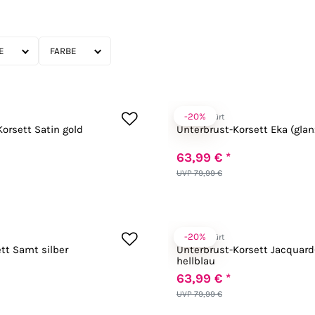
FARBE
-20%
Zugeschnürt
orsett Satin gold
Unterbrust-Korsett Eka (gla
63,99 € *
UVP 79,99 €
-20%
Zugeschnürt
ett Samt silber
Unterbrust-Korsett Jacquar
hellblau
63,99 € *
UVP 79,99 €