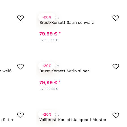
-20%
Zugeschnürt
Brust-Korsett Satin schwarz
79,99 € *
UVP 99,99 €
-20%
Zugeschnürt
in weiß
Brust-Korsett Satin silber
79,99 € *
UVP 99,99 €
-20%
Zugeschnürt
m Satin
Vollbrust-Korsett Jacquard-Muster