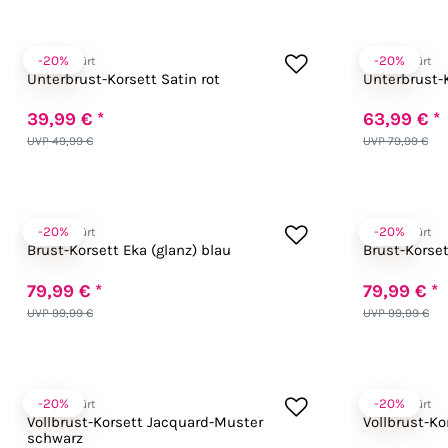
-20%
-20%
Zugeschnürt
Zugeschnürt
Unterbrust-Korsett Satin rot
Unterbrust-K
39,99 € *
63,99 € *
UVP 49,99 €
UVP 79,99 €
-20%
-20%
Zugeschnürt
Zugeschnürt
Brust-Korsett Eka (glanz) blau
Brust-Korset
79,99 € *
79,99 € *
UVP 99,99 €
UVP 99,99 €
-20%
-20%
Zugeschnürt
Zugeschnürt
Vollbrust-Korsett Jacquard-Muster
Vollbrust-Ko
schwarz