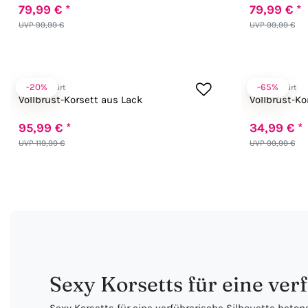
79,99 € *
79,99 € *
UVP 99,99 €
UVP 99,99 €
-20%
-65%
Zugeschnürt
Zugeschnürt
Vollbrust-Korsett aus Lack
Vollbrust-Ko
95,99 € *
34,99 € *
UVP 119,99 €
UVP 99,99 €
Sexy Korsetts für eine ver