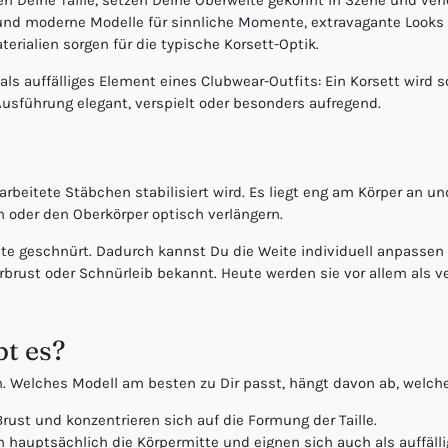
nen Deine Taille, setzen Deine Oberweite gekonnt in Szene und ve
und moderne Modelle für sinnliche Momente, extravagante Looks o
ialien sorgen für die typische Korsett-Optik.
s auffälliges Element eines Clubwear-Outfits: Ein Korsett wird 
Ausführung elegant, verspielt oder besonders aufregend.
arbeitete Stäbchen stabilisiert wird. Es liegt eng am Körper an und
n oder den Oberkörper optisch verlängern.
te geschnürt. Dadurch kannst Du die Weite individuell anpassen 
brust oder Schnürleib bekannt. Heute werden sie vor allem als v
bt es?
ch. Welches Modell am besten zu Dir passt, hängt davon ab, welc
rust und konzentrieren sich auf die Formung der Taille.
hauptsächlich die Körpermitte und eignen sich auch als auffälli