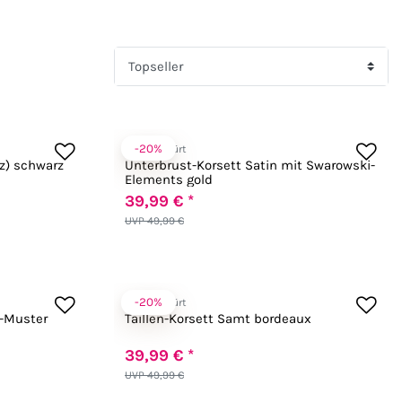
-20%
Zugeschnürt
nz) schwarz
Unterbrust-Korsett Satin mit Swarowski-
Elements gold
39,99 € *
UVP 49,99 €
-20%
Zugeschnürt
d-Muster
Taillen-Korsett Samt bordeaux
39,99 € *
UVP 49,99 €