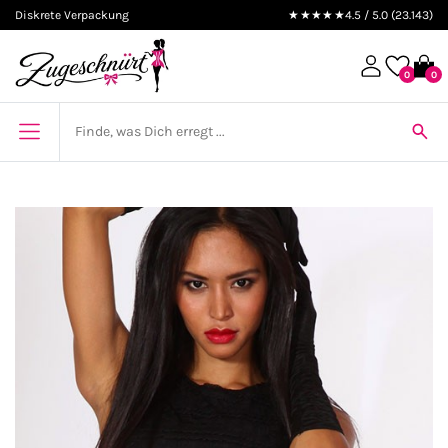
Diskrete Verpackung
★★★★★
4.5 / 5.0 (23.143)
0
0