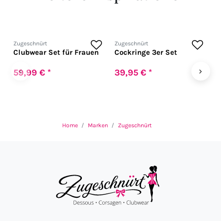
Zugeschnürt
Zugeschnürt
Z
Clubwear Set für Frauen
Cockringe 3er Set
H
f
U
‹
›
59,99 € *
39,95 € *
1
Home
Marken
Zugeschnürt