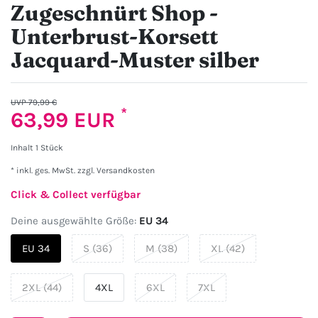
Zugeschnürt Shop -
Unterbrust-Korsett
Jacquard-Muster silber
UVP 79,99 €
*
63,99 EUR
Inhalt
1
Stück
* inkl. ges. MwSt. zzgl.
Versandkosten
Click & Collect verfügbar
Deine ausgewählte Größe:
EU 34
EU 34
S (36)
M (38)
XL (42)
2XL (44)
4XL
6XL
7XL