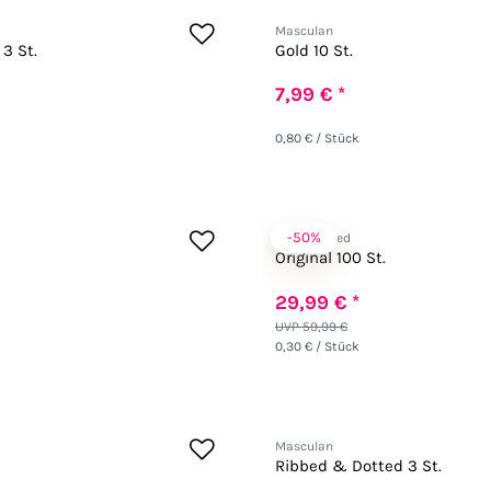
Masculan
3 St.
Gold 10 St.
7,99 € *
0,80 € / Stück
-50%
Fair Squared
Original 100 St.
29,99 € *
UVP 59,99 €
0,30 € / Stück
Masculan
Ribbed & Dotted 3 St.