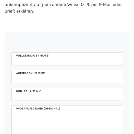
unkompliziert auf jede andere Weise (z. B. per E-Mail oder
Brief) erklären.
Ceres::Template.mailFormHoneypotLabel
VOLLSTÄNDIGER NAME*
AUFTRAGSNUMMER*
KONTAKT-E-MAIL*
WIDERRUFSGRUND (OPTIONAL)