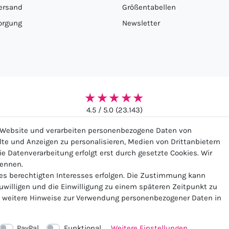
ersand
Größentabellen
orgung
Newsletter
★★★★★
4.5 / 5.0 (23.143)
r Website und verarbeiten personenbezogene Daten von
alte und Anzeigen zu personalisieren, Medien von Drittanbietern
ie Datenverarbeitung erfolgt erst durch gesetzte Cookies. Wir
nennen.
ssum
Daten­schutz­erklärung
AGB
Widerrufs­recht
Ko
nes berechtigten Interesses erfolgen. Die Zustimmung kann
zuwilligen und die Einwilligung zu einem späteren Zeitpunkt zu
weitere Hinweise zur Verwendung personenbezogener Daten in
Vertrag widerrufen
PayPal
Funktional
Weitere Einstellungen
© 2026 Zugeschnürt Shop