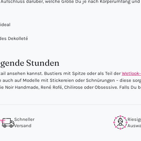
ir Aufschluss darüber, welche Größe Du je nach Körperumfang und
ideal
des Dekolleté
regende Stunden
il ansehen kannst. Bustiers mit Spitze oder als Teil der
Wetlook
te auch auf Modelle mit Stickereien oder Schnürungen – diese sor
 Noir Handmade, René Rofé, Chilirose oder Obsessive. Falls Du b
Schneller
Riesig
Versand
Auswa