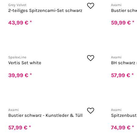
Grey Velvet
Axami
2-teiliges Spitzencami-Set schwarz
Bustier schw
43,99 € *
59,99 € *
SpalexLine
Axami
Vertis Set white
BH schwarz 
39,99 € *
57,99 € *
Axami
Axami
Bustier schwarz - Kunstleder & Tüll
Spitzenbust
57,99 € *
74,99 € *