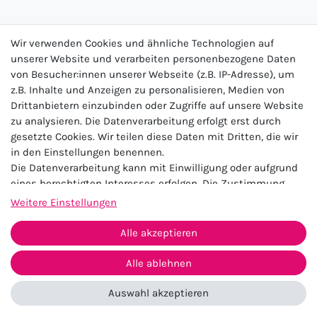
Wir verwenden Cookies und ähnliche Technologien auf
Anmelden
unserer Website und verarbeiten personenbezogene Daten
von Besucher:innen unserer Webseite (z.B. IP-Adresse), um
z.B. Inhalte und Anzeigen zu personalisieren, Medien von
Drittanbietern einzubinden oder Zugriffe auf unsere Website
★★★★★
zu analysieren. Die Datenverarbeitung erfolgt erst durch
4.5 / 5.0 (23.143)
gesetzte Cookies. Wir teilen diese Daten mit Dritten, die wir
in den Einstellungen benennen.
Die Datenverarbeitung kann mit Einwilligung oder aufgrund
eines berechtigten Interesses erfolgen. Die Zustimmung
kann erteilt oder abgelehnt werden. Es besteht das Recht,
Weitere Einstellungen
nicht einzuwilligen und die Einwilligung zu einem späteren
Zeitpunkt zu ändern oder zu widerrufen. Beachten Sie unser
Alle akzeptieren
Impressum
Daten­schutz­erklärung
AGB
Impressum
und weitere Hinweise zur Verwendung
Widerrufs­recht
Kontakt
personenbezogener Daten in unserer
Daten­schutz­erklärung
.
Alle ablehnen
Auswahl akzeptieren
Vertrag widerrufen