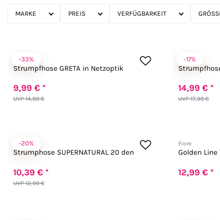
MARKE
PREIS
VERFÜGBARKEIT
GRÖSSE
-33%
-17%
Fiore
Passion
Strumpfhose GRETA in Netzoptik
Strumpfhose
9,99 € *
14,99 € *
UVP 14,99 €
UVP 17,99 €
-20%
Fiore
Fiore
Strumphose SUPERNATURAL 20 den
Golden Line 
10,39 € *
12,99 € *
UVP 12,99 €