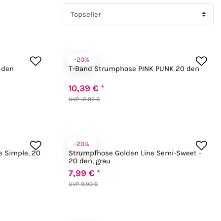
-20%
Fiore
 den
T-Band Strumphose PINK PUNK 20 den
10,39 € *
UVP 12,99 €
-20%
Fiore
e Simple, 20
Strumpfhose Golden Line Semi-Sweet -
20 den, grau
7,99 € *
UVP 9,99 €