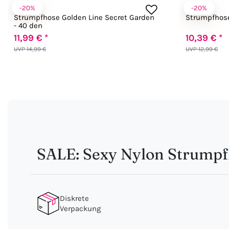
-20%
-20%
Fiore
Fiore
Strumpfhose Golden Line Secret Garden
Strumpfhose
- 40 den
11,99 € *
10,39 € *
UVP 14,99 €
UVP 12,99 €
SALE: Sexy Nylon Strumpfh
Diskrete
Verpackung