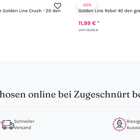
-20%
Rebel
 Golden Line Crush - 20 den
Golden Line Rebel 40 den gr
11,99 € *
UVP 14,99 €
osen online bei Zugeschnürt be
Schneller
Riesig
Versand
Auswa