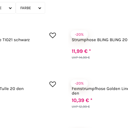
FARBE
-20%
Fiore
 TI021 schwarz
Strumphose BLING BLING 20
11,99 € *
UVP 14,99 €
-20%
Fiore
Tulle 20 den
Feinstrumpfhose Golden Lin
den
10,39 € *
UVP 12,99 €