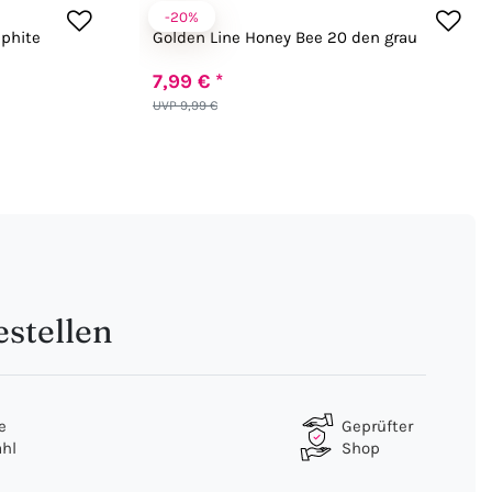
-20%
Fiore
aphite
Golden Line Honey Bee 20 den grau
7,99 € *
UVP 9,99 €
stellen
e
Geprüfter
hl
Shop