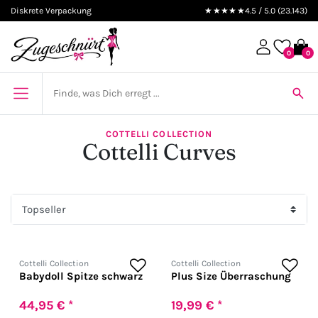
Diskrete Verpackung
★★★★★
4.5 / 5.0 (23.143)
0
0
COTTELLI COLLECTION
Cottelli Curves
Cottelli Collection
Cottelli Collection
Babydoll Spitze schwarz
Plus Size Überraschung
44,95 € *
19,99 € *