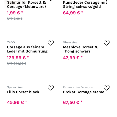
Schnur für Korsett &
Kunstleder Corsage mit
Corsage (Meterware)
String schwarz/gold
1,99 € *
64,99 € *
UVP 3,99 €
ZADO
Obsessive
Corsage aus feinem
Meshlove Corset &
Leder mit Schnürrung
Thong schwarz
129,99 € *
47,99 € *
UVP 249,00 €
SpalexLine
Provocative Dessous
Lilis Corset black
Brokat Corsage creme
45,99 € *
67,50 € *