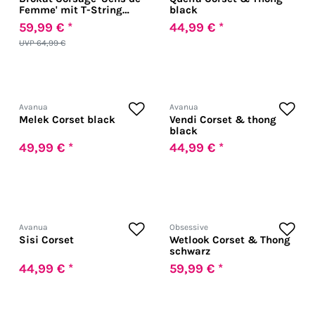
Femme' mit T-String
black
weiß
59,99 € *
44,99 € *
UVP 64,99 €
Avanua
Avanua
Melek Corset black
Vendi Corset & thong
black
49,99 € *
44,99 € *
Avanua
Obsessive
Sisi Corset
Wetlook Corset & Thong
schwarz
44,99 € *
59,99 € *