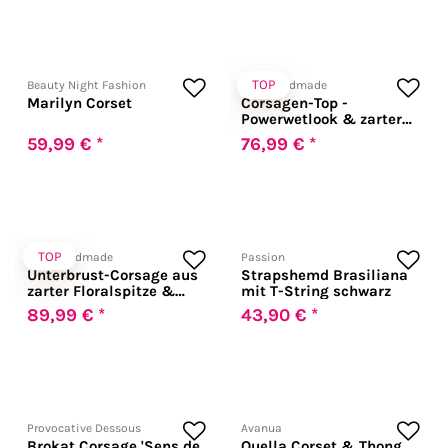
TOP
Beauty Night Fashion
Noir Handmade
Marilyn Corset
Corsagen-Top -
Powerwetlook & zarter
Tüll
59,99 € *
76,99 € *
TOP
Noir Handmade
Passion
Unterbrust-Corsage aus
Strapshemd Brasiliana
zarter Floralspitze &
mit T-String schwarz
EcoLeather
89,99 € *
43,90 € *
Provocative Dessous
Avanua
Brokat Corsage 'Sens de
Quella Corset & Thong