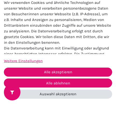
Wir verwenden Cookies und ähnliche Technologien auf
unserer Website und verarbeiten personenbezogene Daten
von Besucher:innen unserer Webseite (z.B. IP-Adresse), um
Anmelden
z.B. Inhalte und Anzeigen zu personalisieren, Medien von
Drittanbietern einzubinden oder Zugriffe auf unsere Website
zu analysieren. Die Datenverarbeitung erfolgt erst durch
gesetzte Cookies. Wir teilen diese Daten mit Dritten, die wir
★★★★★
in den Einstellungen benennen.
4.5 / 5.0 (23.143)
Die Datenverarbeitung kann mit Einwilligung oder aufgrund
eines berechtigten Interesses erfolgen. Die Zustimmung
kann erteilt oder abgelehnt werden. Es besteht das Recht,
Weitere Einstellungen
nicht einzuwilligen und die Einwilligung zu einem späteren
Zeitpunkt zu ändern oder zu widerrufen. Beachten Sie unser
Alle akzeptieren
Impressum
und weitere Hinweise zur Verwendung
personenbezogener Daten in unserer
Daten­schutz­erklärung
.
Alle ablehnen
Impressum
Daten­schutz­erklärung
AGB
Auswahl akzeptieren
Widerrufs­recht
Kontakt
Vertrag widerrufen