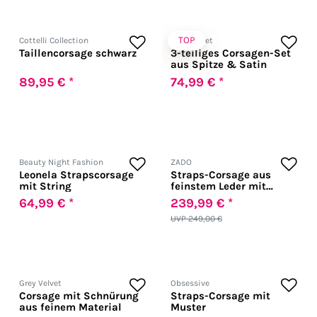
TOP
Cottelli Collection
Grey Velvet
Taillencorsage schwarz
3-teiliges Corsagen-Set
aus Spitze & Satin
89,95 € *
74,99 € *
Beauty Night Fashion
ZADO
Leonela Strapscorsage
Straps-Corsage aus
mit String
feinstem Leder mit
Reißverschluss
64,99 € *
239,99 € *
UVP 249,00 €
Grey Velvet
Obsessive
Corsage mit Schnürung
Straps-Corsage mit
aus feinem Material
Muster