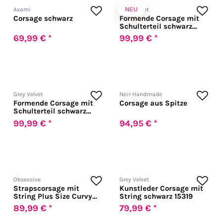
NEU
Axami
Grey Velvet
Corsage schwarz
Formende Corsage mit
Schulterteil schwarz
15306
69,99 € *
99,99 € *
Grey Velvet
Noir Handmade
Formende Corsage mit
Corsage aus Spitze
Schulterteil schwarz
15307
99,99 € *
94,95 € *
Obsessive
Grey Velvet
Strapscorsage mit
Kunstleder Corsage mit
String Plus Size Curvy
String schwarz 15319
Spitze
89,99 € *
79,99 € *