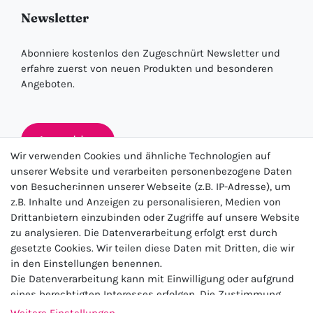
Newsletter
Abonniere kostenlos den Zugeschnürt Newsletter und
erfahre zuerst von neuen Produkten und besonderen
Angeboten.
Anmelden
Wir verwenden Cookies und ähnliche Technologien auf
unserer Website und verarbeiten personenbezogene Daten
von Besucher:innen unserer Webseite (z.B. IP-Adresse), um
★★★★★
z.B. Inhalte und Anzeigen zu personalisieren, Medien von
Drittanbietern einzubinden oder Zugriffe auf unsere Website
4.5 / 5.0 (23.143)
zu analysieren. Die Datenverarbeitung erfolgt erst durch
gesetzte Cookies. Wir teilen diese Daten mit Dritten, die wir
in den Einstellungen benennen.
Die Datenverarbeitung kann mit Einwilligung oder aufgrund
eines berechtigten Interesses erfolgen. Die Zustimmung
kann erteilt oder abgelehnt werden. Es besteht das Recht,
Weitere Einstellungen