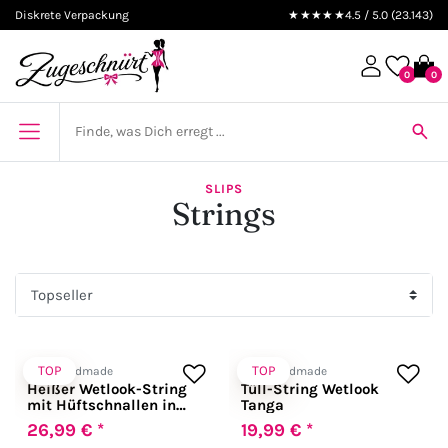
Diskrete Verpackung
★★★★★
4.5 / 5.0 (23.143)
0
0
SLIPS
Strings
TOP
TOP
Noir Handmade
Noir Handmade
Heißer Wetlook-String
Tüll-String Wetlook
mit Hüftschnallen in
Tanga
schwarz
26,99 € *
19,99 € *