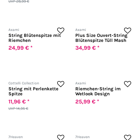
UVP 28,99 €
Axami
Axami
String Blütenspitze mit
Plus Size Ouvert-String
Riemchen
Blütenspitze Tüll Mash
24,99 € *
34,99 € *
Cottelli Collection
Axami
String mit Perlenkette
Riemchen-String im
Spitze
Wetlook Design
11,96 € *
25,99 € *
UVP 14,95 €
7Heaven
7Heaven