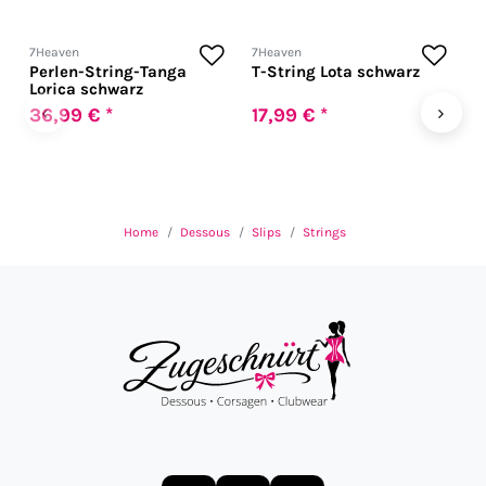
7Heaven
7Heaven
7
Perlen-String-Tanga
T-String Lota schwarz
T
Lorica schwarz
‹
›
36,99 € *
17,99 € *
1
Home
Dessous
Slips
Strings