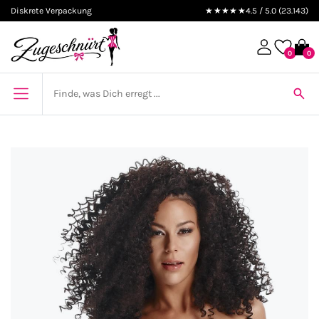
Diskrete Verpackung
★★★★★
4.5 / 5.0 (23.143)
0
0