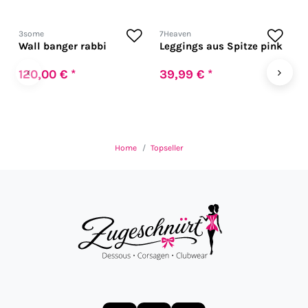
3some
7Heaven
7
Wall banger rabbi
Leggings aus Spitze pink
W
‹
›
120,00 € *
39,99 € *
2
Home
Topseller