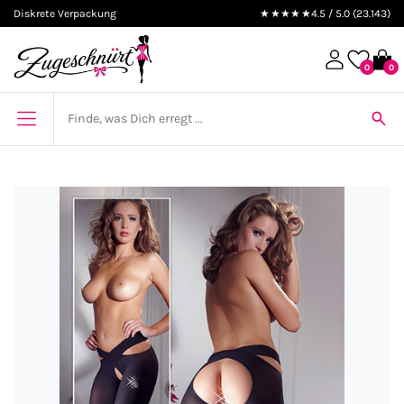
Diskrete Verpackung
★★★★★
4.5 / 5.0 (23.143)
0
0