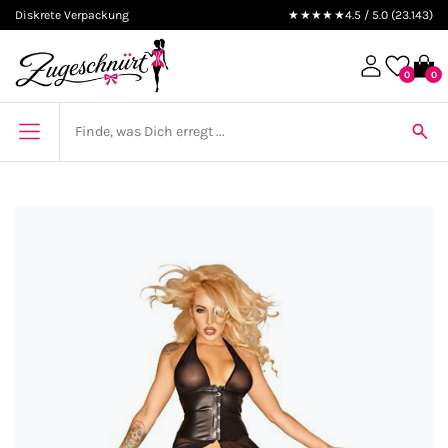
Diskrete Verpackung
★★★★★
4.5 / 5.0 (23.143)
0
0