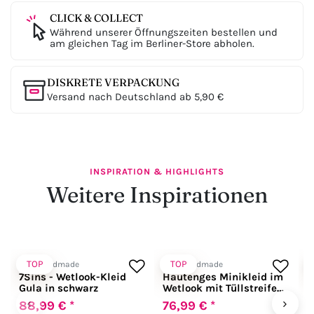
CLICK & COLLECT
Während unserer Öffnungszeiten bestellen und
am gleichen Tag im Berliner-Store abholen.
DISKRETE VERPACKUNG
Versand nach Deutschland ab 5,90 €
INSPIRATION & HIGHLIGHTS
Weitere Inspirationen
TOP
TOP
Noir Handmade
Noir Handmade
N
7Sins - Wetlook-Kleid
Hautenges Minikleid im
H
Gula in schwarz
Wetlook mit Tüllstreifen
m
in schwarz
s
‹
›
88,99 € *
76,99 € *
2