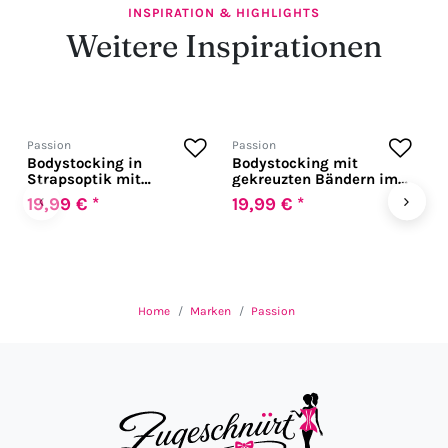
INSPIRATION & HIGHLIGHTS
Weitere Inspirationen
Passion
Passion
P
Bodystocking in
Bodystocking mit
N
Strapsoptik mit
gekreuzten Bändern im
Lochmuster
Dekolleté
‹
›
19,99 € *
19,99 € *
1
Home
Marken
Passion