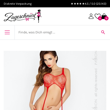
Diskrete Verpackung
★★★★★
4.5 / 5.0 (23.143)
0
0