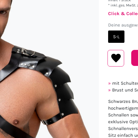
Inhalt
1
Stück
* inkl. ges. MwSt. 
Click & Colle
Deine ausgewä
S-L
mit Schulte
Brust und S
Schwarzes Bru
hochwertigem L
Schnallen sow
exklusive Opt
Schnallenvers
Sitz einfach 