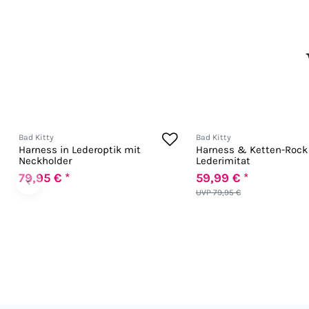
Bad Kitty
Bad Kitty
Harness in Lederoptik mit
Harness & Ketten-Rock
Neckholder
Lederimitat
79,95 € *
59,99 € *
‹
UVP 79,95 €