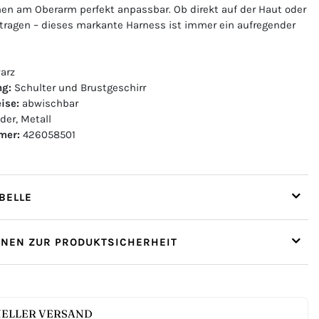
en am Oberarm perfekt anpassbar. Ob direkt auf der Haut oder
etragen – dieses markante Harness ist immer ein aufregender
arz
ng:
Schulter und Brustgeschirr
ise:
abwischbar
der, Metall
mer:
426058501
ELLE
ONEN ZUR PRODUKTSICHERHEIT
ELLER VERSAND