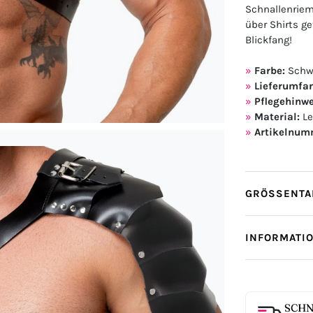
Schnallenriem
über Shirts g
Blickfang!
Farbe:
Schw
Lieferumfa
Pflegehinwe
Material:
Le
Artikelnum
GRÖSSENTAB
INFORMATI
SCHN