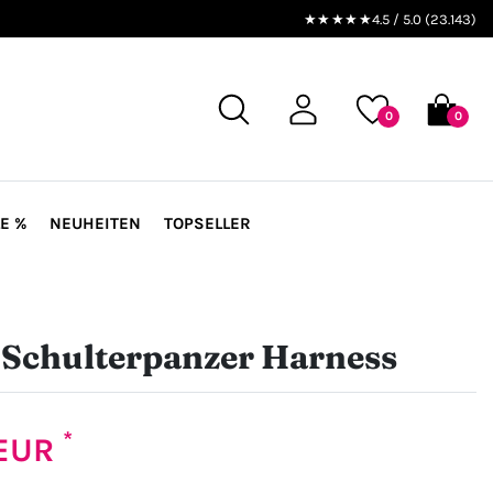
★★★★★
4.5 / 5.0 (23.143)
0
0
E %
NEUHEITEN
TOPSELLER
 Schulterpanzer Harness
*
 EUR