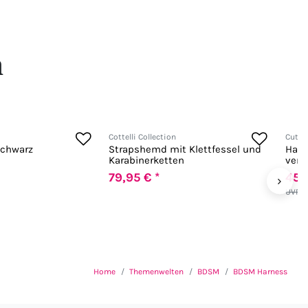
n
Cottelli Collection
Cut4
schwarz
Strapshemd mit Klettfessel und
Harn
Karabinerketten
vers
79,95 € *
45,
›
UVP 4
Home
Themenwelten
BDSM
BDSM Harness