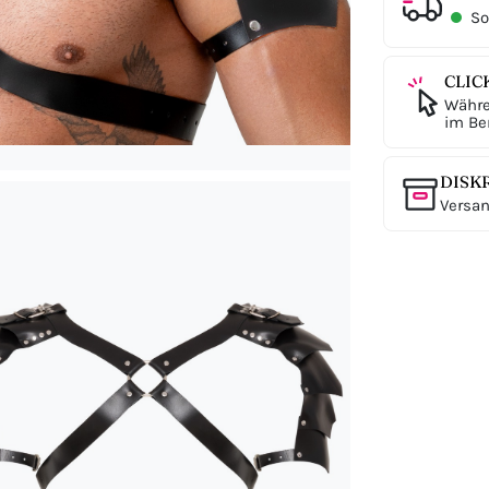
Sof
CLIC
Währe
im Ber
DISK
Versan