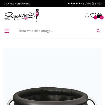
Diskrete Verpackung
★★★★★
4.5 / 5.0 (23.143)
0
0