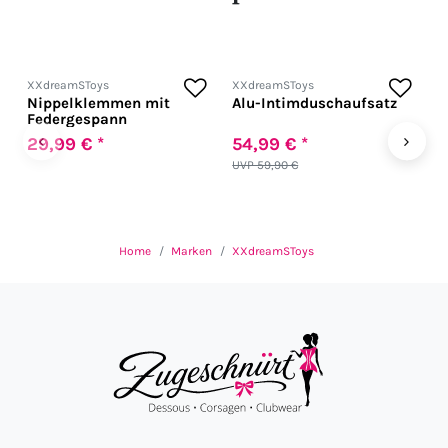
XXdreamSToys
XXdreamSToys
X
Nippelklemmen mit
Alu-Intimduschaufsatz
A
Federgespann
G
‹
›
29,99 € *
54,99 € *
2
UVP 59,90 €
U
Home
Marken
XXdreamSToys