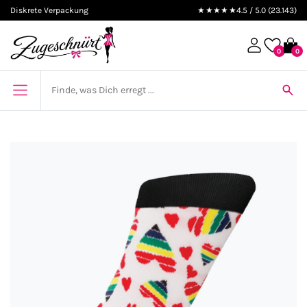
Diskrete Verpackung
★★★★★
4.5 / 5.0 (23.143)
0
0