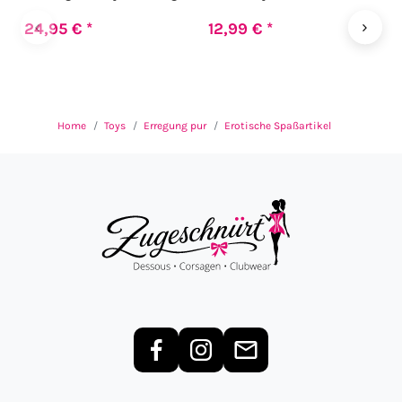
‹
›
24,95 € *
12,99 € *
1
Home
Toys
Erregung pur
Erotische Spaßartikel