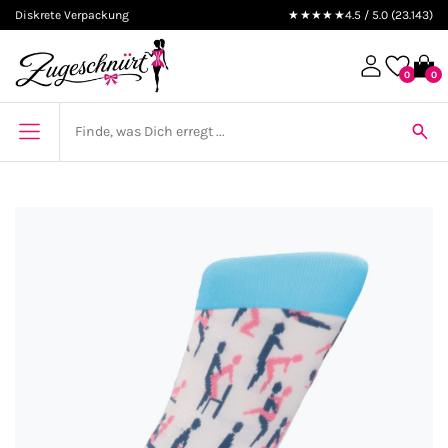
Diskrete Verpackung
★★★★★
4.5 / 5.0 (23.143)
0
0