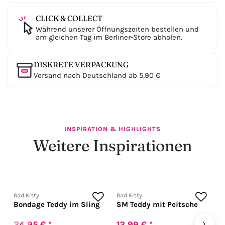
CLICK & COLLECT
Während unserer Öffnungszeiten bestellen und
am gleichen Tag im Berliner-Store abholen.
DISKRETE VERPACKUNG
Versand nach Deutschland ab 5,90 €
INSPIRATION & HIGHLIGHTS
Weitere Inspirationen
Bad Kitty
Bad Kitty
B
Bondage Teddy im Sling
SM Teddy mit Peitsche
S
‹
›
24,95 € *
12,99 € *
1