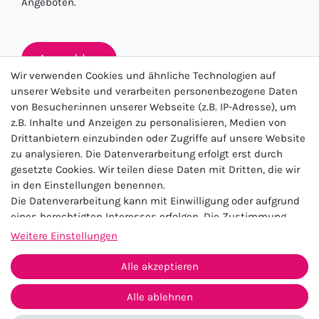
Angeboten.
Anmelden
Wir verwenden Cookies und ähnliche Technologien auf
unserer Website und verarbeiten personenbezogene Daten
von Besucher:innen unserer Webseite (z.B. IP-Adresse), um
★★★★★
z.B. Inhalte und Anzeigen zu personalisieren, Medien von
Drittanbietern einzubinden oder Zugriffe auf unsere Website
4.5 / 5.0 (23.143)
zu analysieren. Die Datenverarbeitung erfolgt erst durch
gesetzte Cookies. Wir teilen diese Daten mit Dritten, die wir
in den Einstellungen benennen.
Die Datenverarbeitung kann mit Einwilligung oder aufgrund
eines berechtigten Interesses erfolgen. Die Zustimmung
kann erteilt oder abgelehnt werden. Es besteht das Recht,
Weitere Einstellungen
nicht einzuwilligen und die Einwilligung zu einem späteren
Impressum
Daten­schutz­erklärung
AGB
Zeitpunkt zu ändern oder zu widerrufen. Beachten Sie unser
Alle akzeptieren
Widerrufs­recht
Kontakt
Impressum
und weitere Hinweise zur Verwendung
personenbezogener Daten in unserer
Daten­schutz­erklärung
.
Alle ablehnen
Vertrag widerrufen