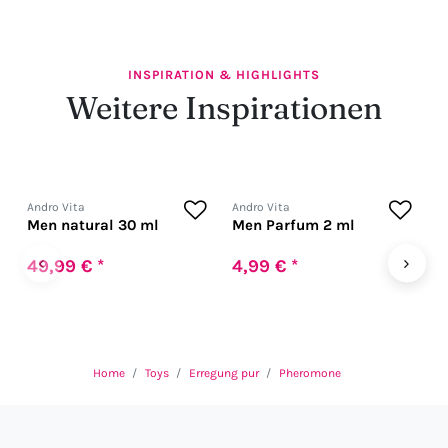
INSPIRATION & HIGHLIGHTS
Weitere Inspirationen
Andro Vita
Andro Vita
A
Men natural 30 ml
Men Parfum 2 ml
M
‹
›
49,99 € *
4,99 € *
4
U
Home
Toys
Erregung pur
Pheromone