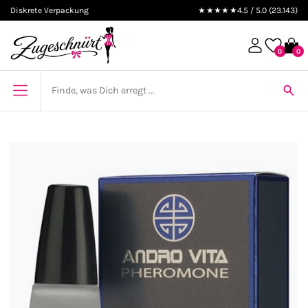
Diskrete Verpackung
★★★★★
4.5 / 5.0 (23.143)
0
0