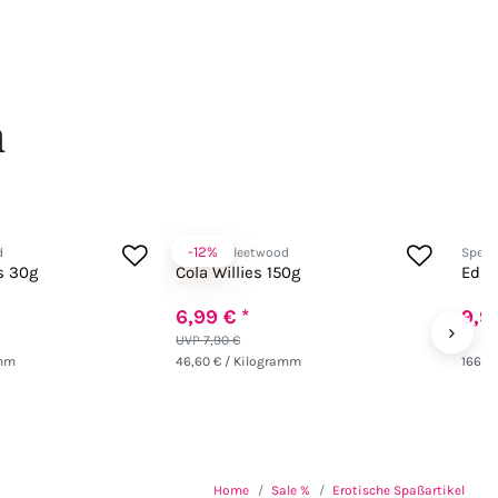
n
-12%
d
Spencer Fleetwood
Spenc
s 30g
Cola Willies 150g
Edib
6,99 € *
9,99
›
UVP 7,90 €
amm
46,60 € / Kilogramm
166,5
Home
Sale %
Erotische Spaßartikel