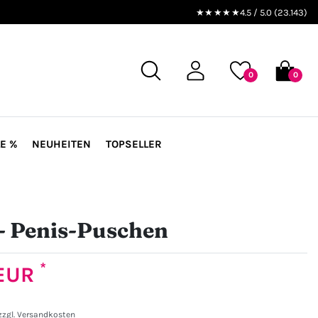
★★★★★
4.5 / 5.0 (23.143)
0
0
E %
NEUHEITEN
TOPSELLER
- Penis-Puschen
*
 EUR
zzgl.
Versandkosten