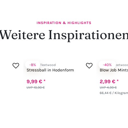
INSPIRATION & HIGHLIGHTS
Weitere Inspiratione
-8%
-40%
Spencer Fleetwood
Spencer Fleetwoo
Stressball in Hodenform
Blow Job Mint
9,99 € *
2,99 € *
UVP 10,90 €
UVP 4,99 €
66,44 € / Kilogr