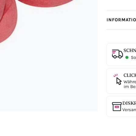
INFORMATI
SCHN
Sof
CLIC
Währe
im Ber
DISK
Versan