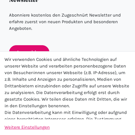
Abonniere kostenlos den Zugeschnürt Newsletter und
erfahre zuerst von neuen Produkten und besonderen
Angeboten.
Anmelden
Wir verwenden Cookies und ähnliche Technologien auf
unserer Website und verarbeiten personenbezogene Daten
von Besucher:innen unserer Webseite (z.B. IP-Adresse), um
★★★★★
z.B. Inhalte und Anzeigen zu personalisieren, Medien von
Drittanbietern einzubinden oder Zugriffe auf unsere Website
4.5 / 5.0 (23.143)
zu analysieren. Die Datenverarbeitung erfolgt erst durch
gesetzte Cookies. Wir teilen diese Daten mit Dritten, die wir
in den Einstellungen benennen.
Die Datenverarbeitung kann mit Einwilligung oder aufgrund
eines berechtigten Interesses erfolgen. Die Zustimmung
kann erteilt oder abgelehnt werden. Es besteht das Recht,
Weitere Einstellungen
nicht einzuwilligen und die Einwilligung zu einem späteren
Impressum
Daten­schutz­erklärung
AGB