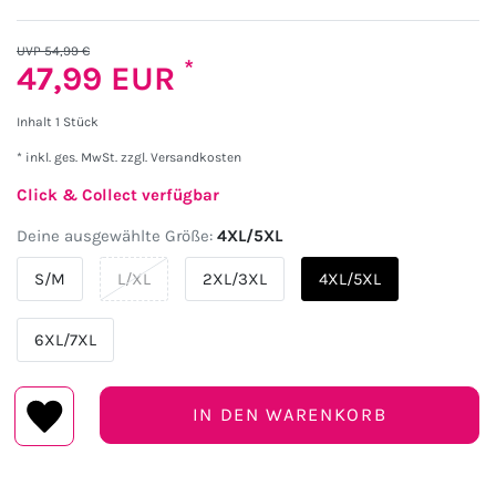
UVP 54,99 €
*
47,99 EUR
Inhalt
1
Stück
* inkl. ges. MwSt. zzgl.
Versandkosten
Click & Collect verfügbar
Deine ausgewählte Größe:
4XL/5XL
S/M
L/XL
2XL/3XL
4XL/5XL
6XL/7XL
IN DEN WARENKORB