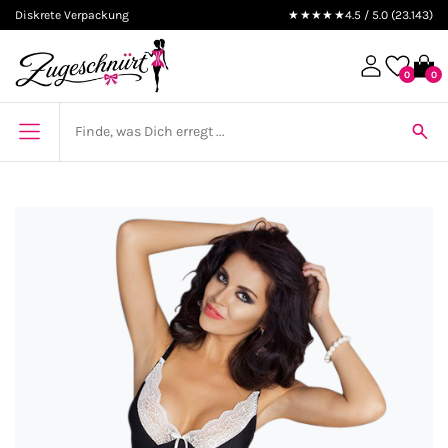
Diskrete Verpackung
★★★★★
4.5 / 5.0 (23.143)
0
0