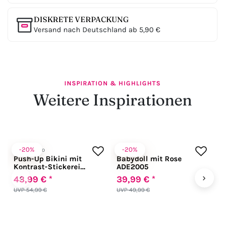
DISKRETE VERPACKUNG
Versand nach Deutschland ab 5,90 €
INSPIRATION & HIGHLIGHTS
Weitere Inspirationen
-20%
-20%
Anabel Arto
Andalea
A
Push-Up Bikini mit
Babydoll mit Rose
N
Kontrast-Stickerei
ADE2005
A
schwarz
‹
›
43,99 € *
39,99 € *
5
UVP 54,99 €
UVP 49,99 €
U