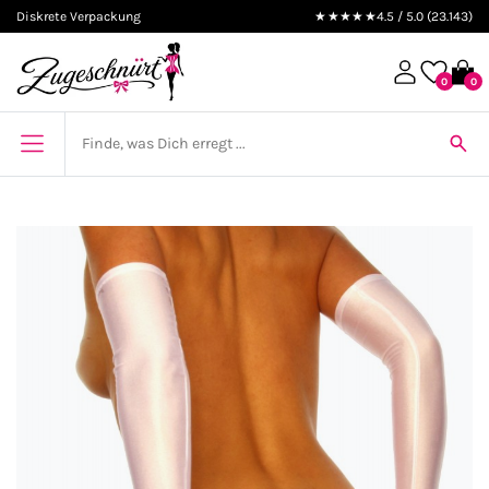
Diskrete Verpackung
★★★★★
4.5 / 5.0 (23.143)
0
0