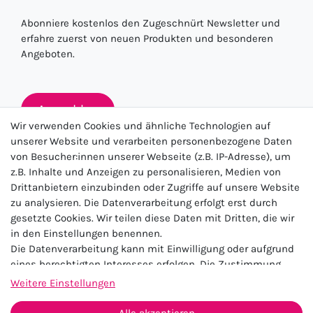
Abonniere kostenlos den Zugeschnürt Newsletter und
erfahre zuerst von neuen Produkten und besonderen
Angeboten.
Anmelden
Wir verwenden Cookies und ähnliche Technologien auf
unserer Website und verarbeiten personenbezogene Daten
von Besucher:innen unserer Webseite (z.B. IP-Adresse), um
★★★★★
z.B. Inhalte und Anzeigen zu personalisieren, Medien von
Drittanbietern einzubinden oder Zugriffe auf unsere Website
4.5 / 5.0 (23.143)
zu analysieren. Die Datenverarbeitung erfolgt erst durch
gesetzte Cookies. Wir teilen diese Daten mit Dritten, die wir
in den Einstellungen benennen.
Die Datenverarbeitung kann mit Einwilligung oder aufgrund
eines berechtigten Interesses erfolgen. Die Zustimmung
kann erteilt oder abgelehnt werden. Es besteht das Recht,
Weitere Einstellungen
nicht einzuwilligen und die Einwilligung zu einem späteren
Impressum
Daten­schutz­erklärung
AGB
Zeitpunkt zu ändern oder zu widerrufen. Beachten Sie unser