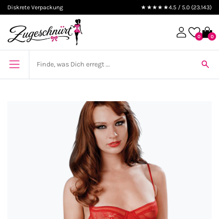
Diskrete Verpackung
★★★★★
4.5 / 5.0 (23.143)
0
0