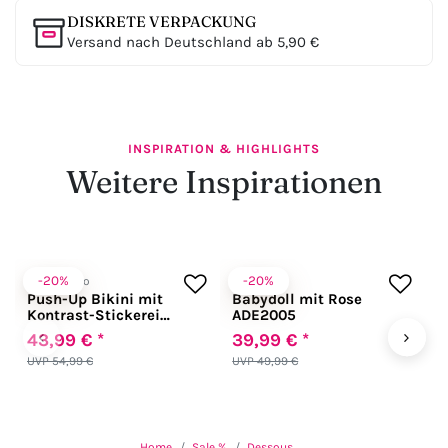
DISKRETE VERPACKUNG
Versand nach Deutschland ab 5,90 €
INSPIRATION & HIGHLIGHTS
Weitere Inspirationen
-20%
-20%
Anabel Arto
Andalea
A
Push-Up Bikini mit
Babydoll mit Rose
N
Kontrast-Stickerei
ADE2005
A
schwarz
‹
›
43,99 € *
39,99 € *
5
UVP 54,99 €
UVP 49,99 €
U
Home
Sale %
Dessous