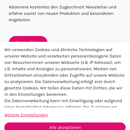
Abonniere kostenlos den Zugeschnürt Newsletter und
erfahre zuerst von neuen Produkten und besonderen
Angeboten.
Anmelden
Wir verwenden Cookies und ähnliche Technologien auf
unserer Website und verarbeiten personenbezogene Daten
von Besucher:innen unserer Webseite (z.B. IP-Adresse), um
★★★★★
z.B. Inhalte und Anzeigen zu personalisieren, Medien von
Drittanbietern einzubinden oder Zugriffe auf unsere Website
4.5 / 5.0 (23.143)
zu analysieren. Die Datenverarbeitung erfolgt erst durch
gesetzte Cookies. Wir teilen diese Daten mit Dritten, die wir
in den Einstellungen benennen.
Die Datenverarbeitung kann mit Einwilligung oder aufgrund
eines berechtigten Interesses erfolgen. Die Zustimmung
kann erteilt oder abgelehnt werden. Es besteht das Recht,
Weitere Einstellungen
nicht einzuwilligen und die Einwilligung zu einem späteren
Impressum
Daten­schutz­erklärung
AGB
Zeitpunkt zu ändern oder zu widerrufen. Beachten Sie unser
Alle akzeptieren