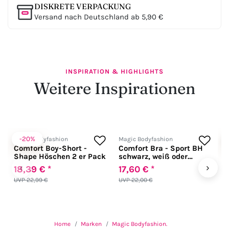
DISKRETE VERPACKUNG
Versand nach Deutschland ab 5,90 €
INSPIRATION & HIGHLIGHTS
Weitere Inspirationen
-20%
Magic Bodyfashion
Magic Bodyfashion
M
Comfort Boy-Short -
Comfort Bra - Sport BH
C
Shape Höschen 2 er Pack
schwarz, weiß oder
hautfarben
‹
›
18,39 € *
17,60 € *
2
UVP 22,99 €
UVP 22,00 €
U
Home
Marken
Magic Bodyfashion.