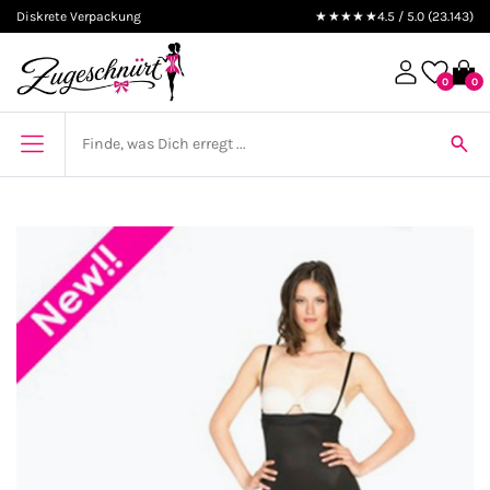
Diskrete Verpackung
★★★★★
4.5 / 5.0 (23.143)
0
0