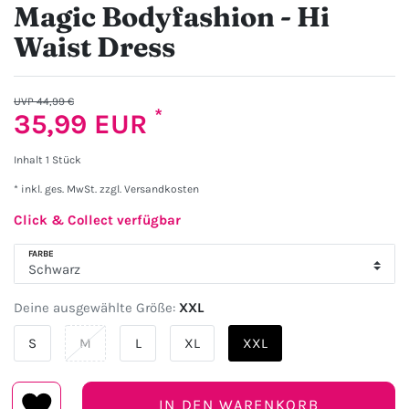
Magic Bodyfashion - Hi
Waist Dress
UVP 44,99 €
*
35,99 EUR
Inhalt
1
Stück
* inkl. ges. MwSt. zzgl.
Versandkosten
Click & Collect verfügbar
FARBE
Deine ausgewählte Größe:
XXL
S
M
L
XL
XXL
IN DEN WARENKORB