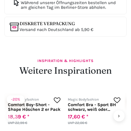
Während unserer Öffnungszeiten bestellen und
am gleichen Tag im Berliner-Store abholen.
DISKRETE VERPACKUNG
Versand nach Deutschland ab 5,90 €
INSPIRATION & HIGHLIGHTS
Weitere Inspirationen
-20%
Magic Bodyfashion
Magic Bodyfashion
M
Comfort Boy-Short -
Comfort Bra - Sport BH
C
Shape Höschen 2 er Pack
schwarz, weiß oder
hautfarben
‹
›
18,39 € *
17,60 € *
2
UVP 22,99 €
UVP 22,00 €
U