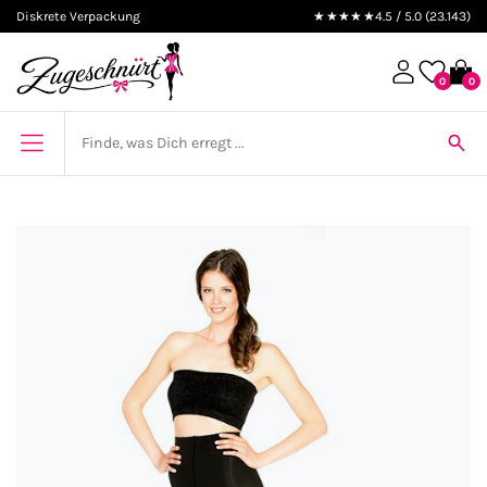
Diskrete Verpackung
★★★★★
4.5 / 5.0 (23.143)
0
0