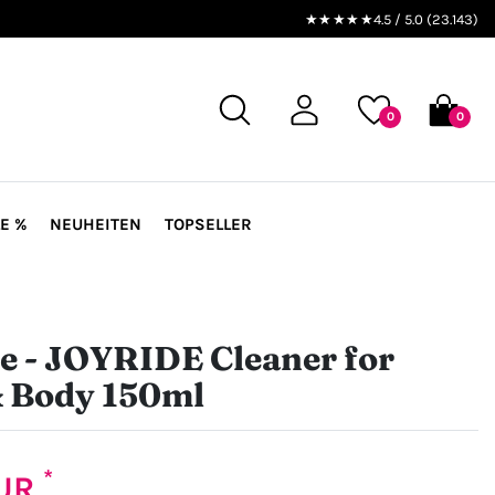
★★★★★
4.5 / 5.0 (23.143)
0
0
E %
NEUHEITEN
TOPSELLER
e - JOYRIDE Cleaner for
& Body 150ml
*
EUR