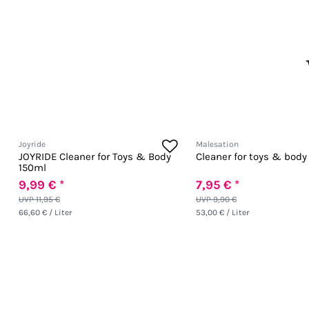
Joyride
Malesation
JOYRIDE Cleaner for Toys & Body
Cleaner for toys & body
150ml
9,99 € *
7,95 € *
UVP 11,95 €
UVP 9,90 €
66,60 € / Liter
53,00 € / Liter