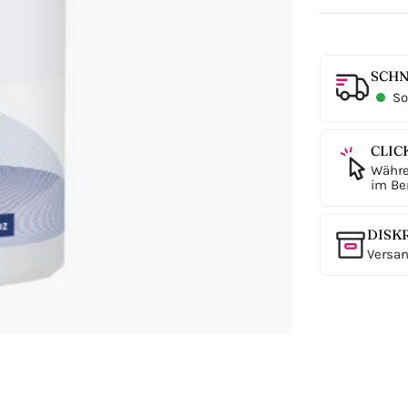
SCHN
Sof
CLIC
Währe
im Ber
DISK
Versan