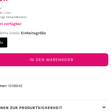
er
€ / Liter
zzgl.
Versandkosten
ct verfügbar
hlte Größe:
Einheitsgröße
ße
IN DEN WARENKORB
mer:
1208642
ONEN ZUR PRODUKTSICHERHEIT