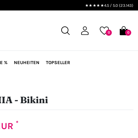
★★★★★
4.5 / 5.0 (23.143)
0
0
E %
NEUHEITEN
TOPSELLER
A - Bikini
*
 EUR