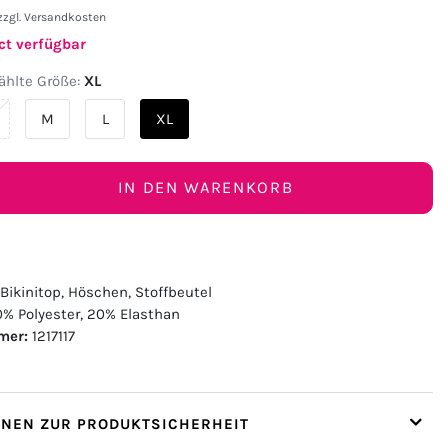
zzgl.
Versandkosten
ct verfügbar
hlte Größe:
XL
M
L
XL
IN DEN WARENKORB
Bikinitop, Höschen, Stoffbeutel
% Polyester, 20% Elasthan
mer:
1217117
ONEN ZUR PRODUKTSICHERHEIT