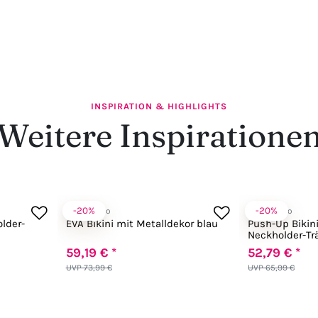
INSPIRATION & HIGHLIGHTS
Weitere Inspiratione
-20%
-20%
Anabel Arto
Anabel Arto
older-
EVA Bikini mit Metalldekor blau
Push-Up Bikin
Neckholder-Tr
59,19 € *
52,79 € *
UVP 73,99 €
UVP 65,99 €