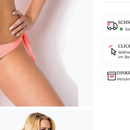
SCHN
Sof
CLIC
Währe
im Ber
DISK
Versan