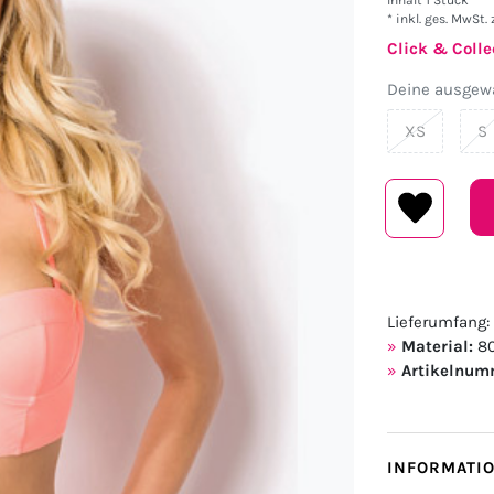
Inhalt
1
Stück
* inkl. ges. MwSt. 
Click & Colle
Deine ausgewä
XS
S
Lieferumfang: 
Material:
80
Artikelnum
INFORMATI