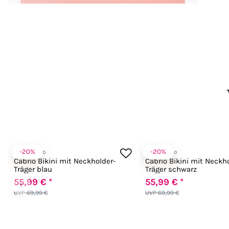
-20%
-20%
Anabel Arto
Anabel Arto
Cabrio Bikini mit Neckholder-
Cabrio Bikini mit Neckh
Träger blau
Träger schwarz
55,99 € *
55,99 € *
‹
UVP 69,99 €
UVP 69,99 €