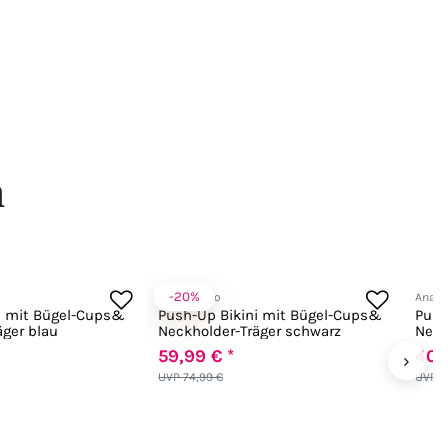
n
-20%
Anabel Arto
Anabe
i mit Bügel-Cups&
Push-Up Bikini mit Bügel-Cups&
Push
äger blau
Neckholder-Träger schwarz
Neck
59,99 € *
40,
›
UVP 74,99 €
UVP 5