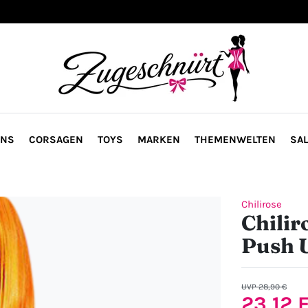
ONS
CORSAGEN
TOYS
MARKEN
THEMENWELTEN
SAL
Chilirose
Chilir
Push 
UVP 28,90 €
23,12