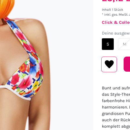
Inhalt
1
Stück
* inkl. ges. MwSt. 
Click & Colle
Deine ausgewä
S
M
Bunt und aufr
das Style-The
farbenfrohe H
harmonieren. 
grandiosen Pus
auch der Rück
komplett abge