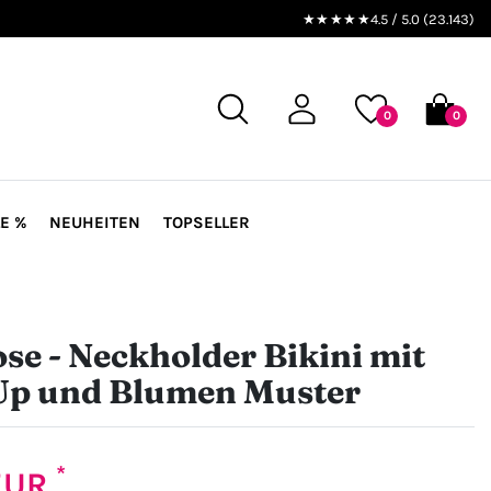
★★★★★
4.5 / 5.0 (23.143)
0
0
E %
NEUHEITEN
TOPSELLER
ose - Neckholder Bikini mit
Up und Blumen Muster
*
 EUR