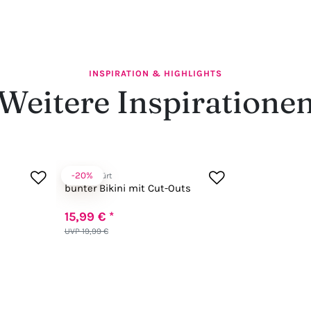
INSPIRATION & HIGHLIGHTS
Weitere Inspiratione
-20%
Zugeschnürt
bunter Bikini mit Cut-Outs
15,99 € *
UVP 19,99 €