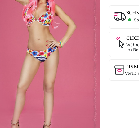
SCHN
Sof
CLIC
Währe
im Ber
DISK
Versan