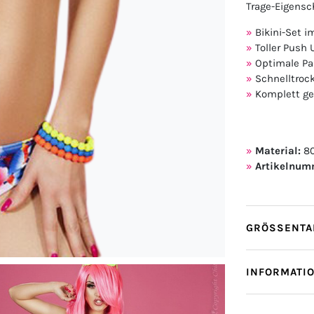
Trage-Eigensc
Bikini-Set i
Toller Push 
Optimale Pa
Schnelltroc
Komplett ge
Material:
80
Artikelnum
GRÖSSENTAB
INFORMATI