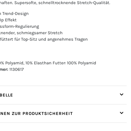
haften. Supersofte, schnelltrocknende Stretch-Qualität.
m Trend-Design
Up Effekt
ssform-Regulierung
knender, schmiegsamer Stretch
füttert für Top-Sitz und angenehmes Tragen
% Polyamid, 10% Elasthan Futter: 100% Polyamid
mer:
1130617
ELLE
ONEN ZUR PRODUKTSICHERHEIT