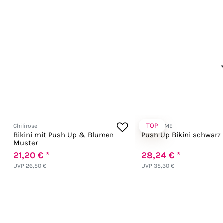
TOP
Chilirose
SAMEGAME
Bikini mit Push Up & Blumen
Push Up Bikini schwarz
Muster
21,20 € *
28,24 € *
UVP 26,50 €
UVP 35,30 €