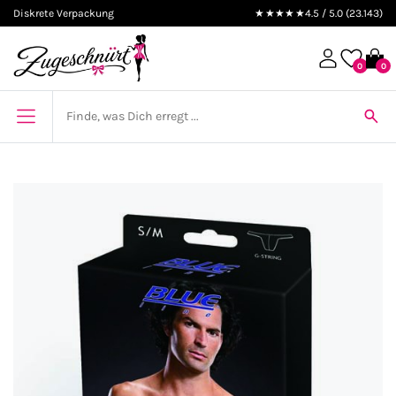
Diskrete Verpackung
★★★★★
4.5 / 5.0 (23.143)
0
0