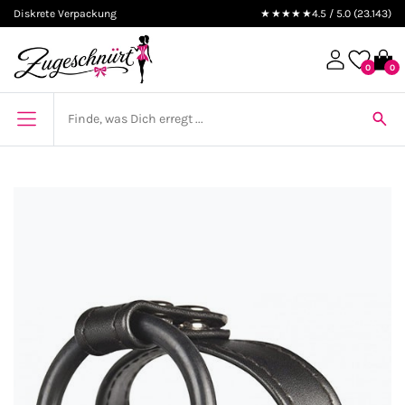
Diskrete Verpackung
★★★★★
4.5 / 5.0 (23.143)
0
0