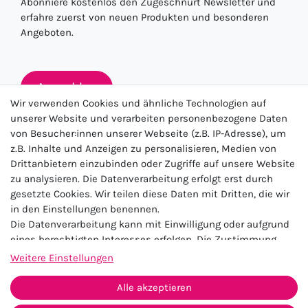
Abonniere kostenlos den Zugeschnürt Newsletter und
erfahre zuerst von neuen Produkten und besonderen
Angeboten.
Anmelden
Wir verwenden Cookies und ähnliche Technologien auf
unserer Website und verarbeiten personenbezogene Daten
von Besucher:innen unserer Webseite (z.B. IP-Adresse), um
★★★★★
z.B. Inhalte und Anzeigen zu personalisieren, Medien von
Drittanbietern einzubinden oder Zugriffe auf unsere Website
4.5 / 5.0 (23.143)
zu analysieren. Die Datenverarbeitung erfolgt erst durch
gesetzte Cookies. Wir teilen diese Daten mit Dritten, die wir
in den Einstellungen benennen.
Die Datenverarbeitung kann mit Einwilligung oder aufgrund
eines berechtigten Interesses erfolgen. Die Zustimmung
kann erteilt oder abgelehnt werden. Es besteht das Recht,
Weitere Einstellungen
nicht einzuwilligen und die Einwilligung zu einem späteren
Impressum
Daten­schutz­erklärung
AGB
Zeitpunkt zu ändern oder zu widerrufen. Beachten Sie unser
Alle akzeptieren
Widerrufs­recht
Kontakt
Impressum
und weitere Hinweise zur Verwendung