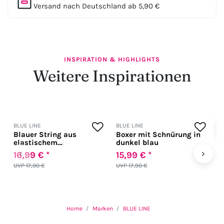
Versand nach Deutschland ab 5,90 €
INSPIRATION & HIGHLIGHTS
Weitere Inspirationen
BLUE LINE
BLUE LINE
B
Blauer String aus
Boxer mit Schnürung in
B
elastischem
dunkel blau
E
Microfasergewebe
‹
›
16,99 € *
15,99 € *
1
UVP 17,90 €
UVP 17,90 €
U
Home
Marken
BLUE LINE