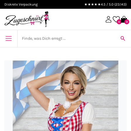
Diskrete Verpackung
★★★★★
4.5 / 5.0 (23.143)
0
0