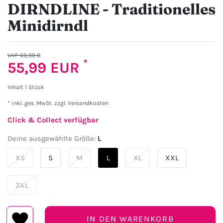
DIRNDLINE - Traditionelles
Minidirndl
UVP 69,99 €
*
55,99 EUR
Inhalt
1
Stück
* inkl. ges. MwSt. zzgl.
Versandkosten
Click & Collect verfügbar
Deine ausgewählte Größe:
L
XS
S
M
L
XL
XXL
3XL
IN DEN WARENKORB