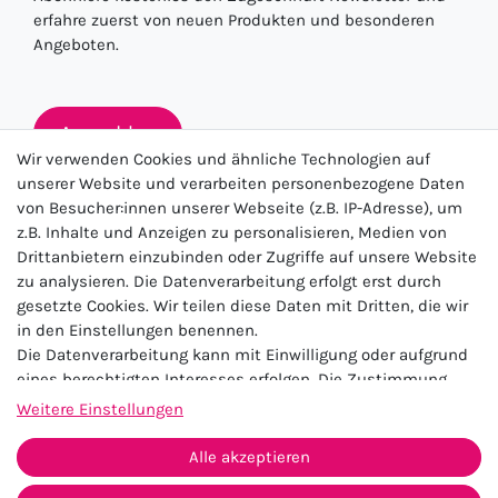
erfahre zuerst von neuen Produkten und besonderen
Angeboten.
Anmelden
Wir verwenden Cookies und ähnliche Technologien auf
unserer Website und verarbeiten personenbezogene Daten
von Besucher:innen unserer Webseite (z.B. IP-Adresse), um
★★★★★
z.B. Inhalte und Anzeigen zu personalisieren, Medien von
Drittanbietern einzubinden oder Zugriffe auf unsere Website
4.5 / 5.0 (23.143)
zu analysieren. Die Datenverarbeitung erfolgt erst durch
gesetzte Cookies. Wir teilen diese Daten mit Dritten, die wir
in den Einstellungen benennen.
Die Datenverarbeitung kann mit Einwilligung oder aufgrund
eines berechtigten Interesses erfolgen. Die Zustimmung
kann erteilt oder abgelehnt werden. Es besteht das Recht,
Weitere Einstellungen
nicht einzuwilligen und die Einwilligung zu einem späteren
Impressum
Daten­schutz­erklärung
AGB
Zeitpunkt zu ändern oder zu widerrufen. Beachten Sie unser
Alle akzeptieren
Widerrufs­recht
Kontakt
Impressum
und weitere Hinweise zur Verwendung