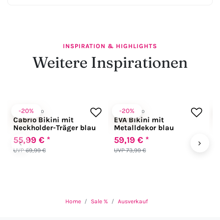
INSPIRATION & HIGHLIGHTS
Weitere Inspirationen
-20%
-20%
Anabel Arto
Anabel Arto
A
Cabrio Bikini mit
EVA Bikini mit
P
Neckholder-Träger blau
Metalldekor blau
B
N
55,99 € *
59,19 € *
5
‹
›
s
UVP 69,99 €
UVP 73,99 €
U
Home
Sale %
Ausverkauf