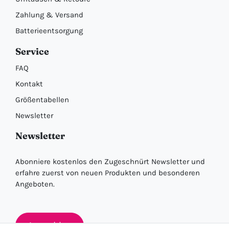
Zahlung & Versand
Batterieentsorgung
Service
FAQ
Kontakt
Größentabellen
Newsletter
Newsletter
Abonniere kostenlos den Zugeschnürt Newsletter und
erfahre zuerst von neuen Produkten und besonderen
Angeboten.
Anmelden