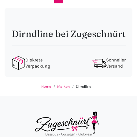
Dirndline bei Zugeschnürt
Diskrete
Schneller
Verpackung
Versand
Home
Marken
Dirndline