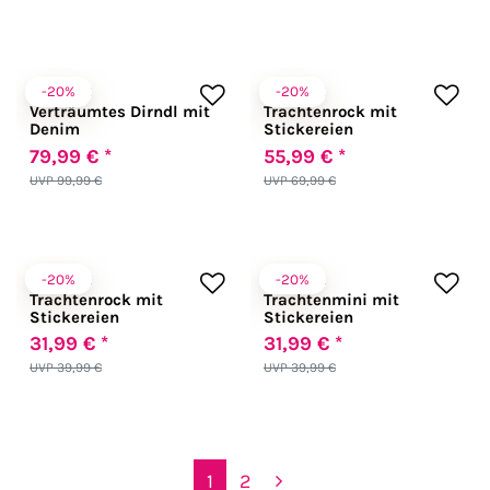
-20%
-20%
DIRNDLINE
DIRNDLINE
Verträumtes Dirndl mit
Trachtenrock mit
Denim
Stickereien
79,99 € *
55,99 € *
UVP 99,99 €
UVP 69,99 €
-20%
-20%
DIRNDLINE
DIRNDLINE
Trachtenrock mit
Trachtenmini mit
Stickereien
Stickereien
31,99 € *
31,99 € *
UVP 39,99 €
UVP 39,99 €
1
2