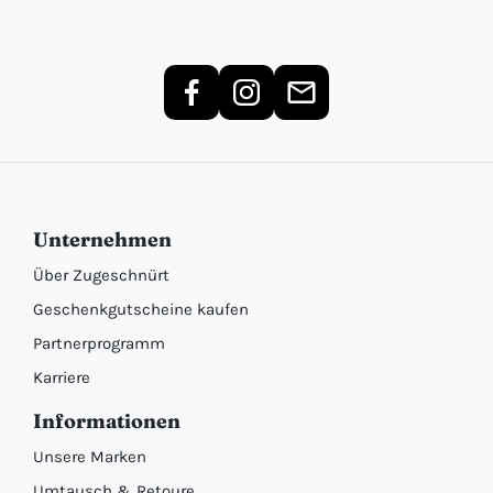
Unternehmen
Über Zugeschnürt
Geschenkgutscheine kaufen
Partnerprogramm
Karriere
Informationen
Unsere Marken
Umtausch & Retoure