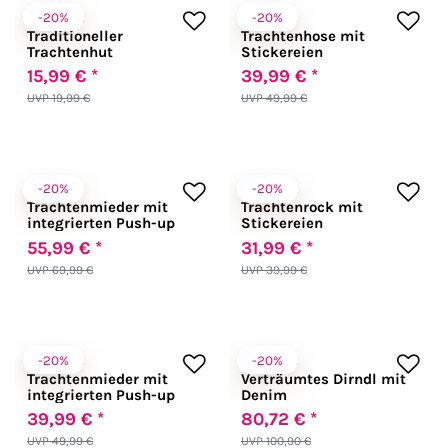
-20%
-20%
DIRNDLINE
DIRNDLINE
Traditioneller
Trachtenhose mit
Trachtenhut
Stickereien
15,99 € *
39,99 € *
UVP 19,99 €
UVP 49,99 €
-20%
-20%
DIRNDLINE
DIRNDLINE
Trachtenmieder mit
Trachtenrock mit
integrierten Push-up
Stickereien
55,99 € *
31,99 € *
UVP 69,99 €
UVP 39,99 €
-20%
-20%
DIRNDLINE
DIRNDLINE
Trachtenmieder mit
Verträumtes Dirndl mit
integrierten Push-up
Denim
39,99 € *
80,72 € *
UVP 49,99 €
UVP 100,90 €