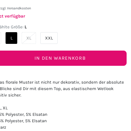
zzgl.
Versandkosten
ct verfügbar
hlte Größe:
L
L
XL
XXL
IN DEN WARENKORB
as florale Muster ist nicht nur dekorativ, sondern der absolute
licke sind Dir mit diesem Top, aus elastischem Wetlook
itiv sicher.
L, XL
5% Polyester, 5% Elsatan
% Polyester, 5% Elsatan
arz