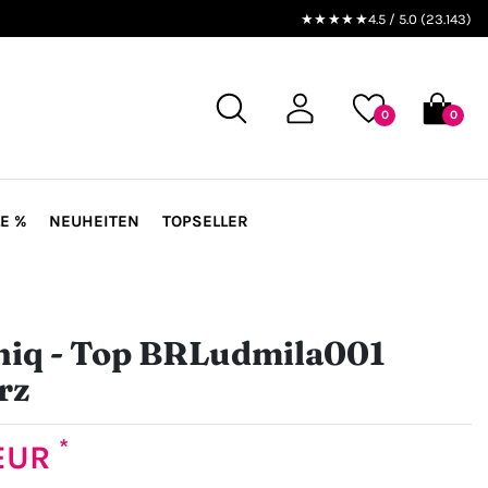
★★★★★
4.5 / 5.0 (23.143)
0
0
E %
NEUHEITEN
TOPSELLER
iq - Top BRLudmila001
rz
*
 EUR