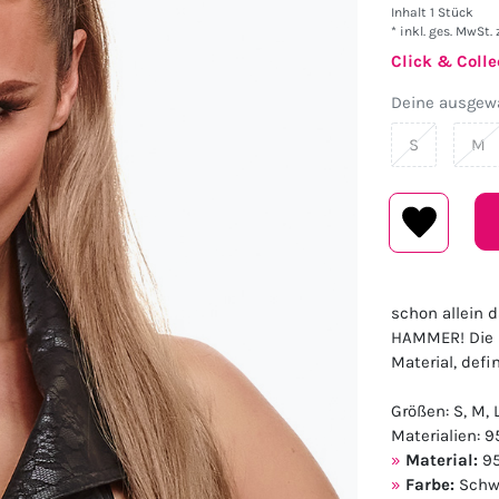
Inhalt
1
Stück
* inkl. ges. MwSt. 
Click & Colle
Deine ausgewä
S
M
schon allein d
HAMMER! Die B
Material, defin
Größen: S, M, 
Materialien: 9
Material:
95
Farbe:
Schw