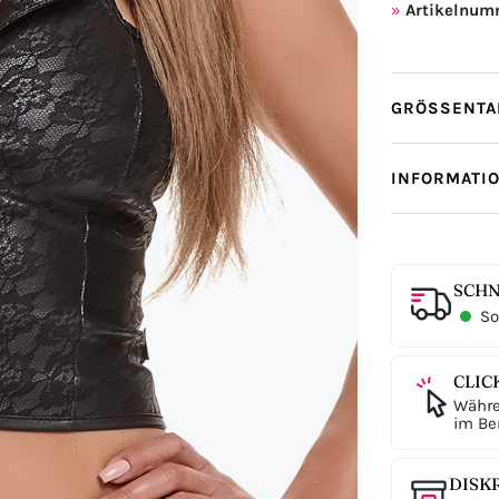
Artikelnum
GRÖSSENTAB
INFORMATI
SCHN
Sof
CLIC
Währe
im Ber
DISK