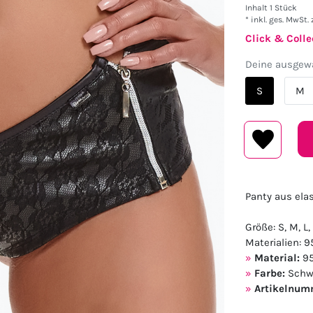
Inhalt
1
Stück
* inkl. ges. MwSt. 
Click & Colle
Deine ausgewä
S
M
Panty aus ela
Größe: S, M, L,
Materialien: 9
Material:
95
Farbe:
Schw
Artikelnum