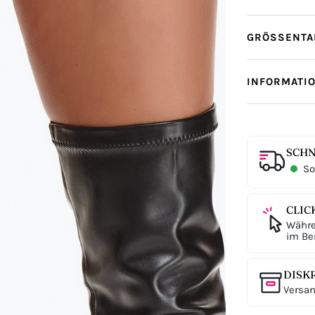
GRÖSSENTAB
INFORMATI
SCHN
Sof
CLIC
Währe
im Ber
DISK
Versan