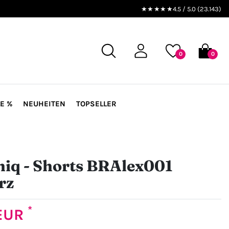
★★★★★
4.5 / 5.0 (23.143)
0
0
E %
NEUHEITEN
TOPSELLER
iq - Shorts BRAlex001
rz
*
 EUR