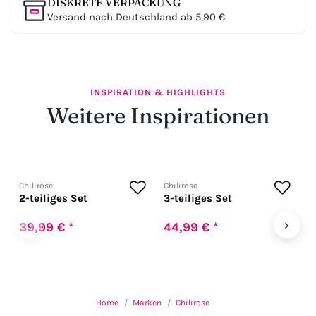
DISKRETE VERPACKUNG
Versand nach Deutschland ab 5,90 €
INSPIRATION & HIGHLIGHTS
Weitere Inspirationen
Chilirose
Chilirose
C
2-teiliges Set
3-teiliges Set
A
m
‹
›
39,99 € *
44,99 € *
2
Home
Marken
Chilirose