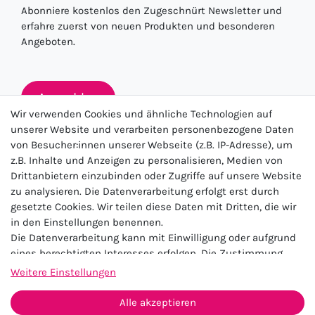
Abonniere kostenlos den Zugeschnürt Newsletter und
erfahre zuerst von neuen Produkten und besonderen
Angeboten.
Anmelden
Wir verwenden Cookies und ähnliche Technologien auf
unserer Website und verarbeiten personenbezogene Daten
von Besucher:innen unserer Webseite (z.B. IP-Adresse), um
★★★★★
z.B. Inhalte und Anzeigen zu personalisieren, Medien von
Drittanbietern einzubinden oder Zugriffe auf unsere Website
4.5 / 5.0 (23.143)
zu analysieren. Die Datenverarbeitung erfolgt erst durch
gesetzte Cookies. Wir teilen diese Daten mit Dritten, die wir
in den Einstellungen benennen.
Die Datenverarbeitung kann mit Einwilligung oder aufgrund
eines berechtigten Interesses erfolgen. Die Zustimmung
kann erteilt oder abgelehnt werden. Es besteht das Recht,
Weitere Einstellungen
nicht einzuwilligen und die Einwilligung zu einem späteren
Impressum
Daten­schutz­erklärung
AGB
Zeitpunkt zu ändern oder zu widerrufen. Beachten Sie unser
Alle akzeptieren
Widerrufs­recht
Kontakt
Impressum
und weitere Hinweise zur Verwendung