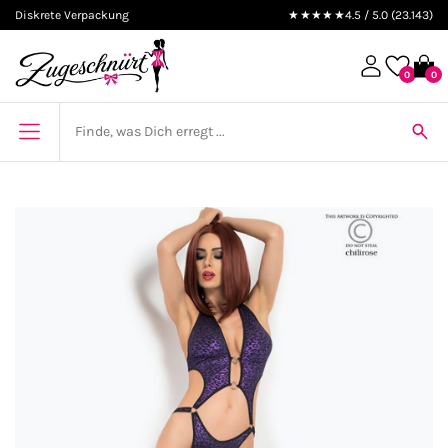
Diskrete Verpackung
★★★★★
4.5 / 5.0 (23.143)
0
0