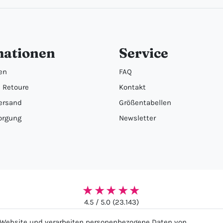
mationen
Service
en
FAQ
 Retoure
Kontakt
ersand
Größentabellen
orgung
Newsletter
★★★★★
4.5 / 5.0 (23.143)
r Website und verarbeiten personenbezogene Daten von