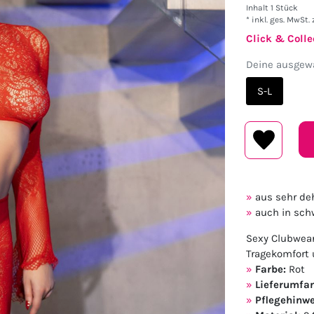
Inhalt
1
Stück
* inkl. ges. MwSt. 
Click & Colle
Deine ausgewä
S-L
aus sehr de
auch in schw
Sexy Clubwear
Tragekomfort 
Farbe:
Rot
Lieferumfa
Pflegehinwe