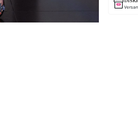
DISK
Versan