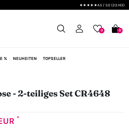
★★★★★
4.5 / 5.0 (23.143)
0
0
E %
NEUHEITEN
TOPSELLER
ose - 2-teiliges Set CR4648
*
 EUR