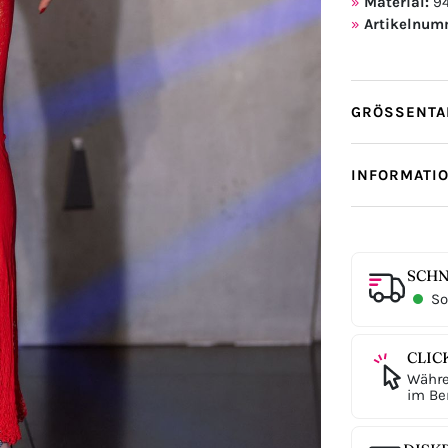
Material:
94
Artikelnum
GRÖSSENTAB
INFORMATI
SCHN
Sof
CLIC
Währe
im Ber