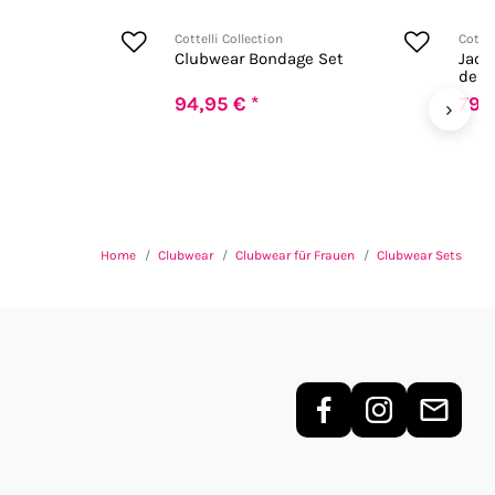
Cottelli Collection
Cottel
Clubwear Bondage Set
Jack
dehn
Trag
94,95 € *
79,9
›
Home
Clubwear
Clubwear für Frauen
Clubwear Sets