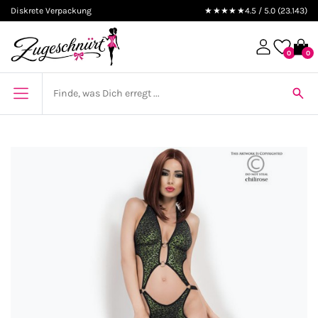
Diskrete Verpackung
★★★★★
4.5 / 5.0 (23.143)
0
0