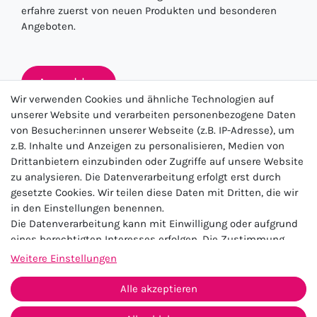
erfahre zuerst von neuen Produkten und besonderen
Angeboten.
Anmelden
Wir verwenden Cookies und ähnliche Technologien auf
unserer Website und verarbeiten personenbezogene Daten
von Besucher:innen unserer Webseite (z.B. IP-Adresse), um
★★★★★
z.B. Inhalte und Anzeigen zu personalisieren, Medien von
Drittanbietern einzubinden oder Zugriffe auf unsere Website
4.5 / 5.0 (23.143)
zu analysieren. Die Datenverarbeitung erfolgt erst durch
gesetzte Cookies. Wir teilen diese Daten mit Dritten, die wir
in den Einstellungen benennen.
Die Datenverarbeitung kann mit Einwilligung oder aufgrund
eines berechtigten Interesses erfolgen. Die Zustimmung
kann erteilt oder abgelehnt werden. Es besteht das Recht,
Weitere Einstellungen
nicht einzuwilligen und die Einwilligung zu einem späteren
Impressum
Daten­schutz­erklärung
AGB
Zeitpunkt zu ändern oder zu widerrufen. Beachten Sie unser
Alle akzeptieren
Widerrufs­recht
Kontakt
Impressum
und weitere Hinweise zur Verwendung
personenbezogener Daten in unserer
Daten­schutz­erklärung
.