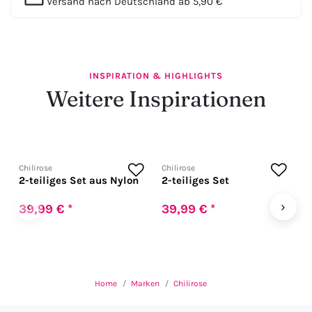
Versand nach Deutschland ab 5,90 €
INSPIRATION & HIGHLIGHTS
Weitere Inspirationen
Chilirose
Chilirose
C
2-teiliges Set aus Nylon
2-teiliges Set
3
‹
›
39,99 € *
39,99 € *
4
Home
Marken
Chilirose