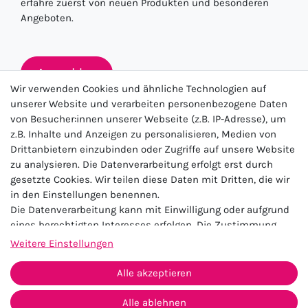
erfahre zuerst von neuen Produkten und besonderen
Angeboten.
Anmelden
Wir verwenden Cookies und ähnliche Technologien auf
unserer Website und verarbeiten personenbezogene Daten
von Besucher:innen unserer Webseite (z.B. IP-Adresse), um
★★★★★
z.B. Inhalte und Anzeigen zu personalisieren, Medien von
Drittanbietern einzubinden oder Zugriffe auf unsere Website
4.5 / 5.0 (23.143)
zu analysieren. Die Datenverarbeitung erfolgt erst durch
gesetzte Cookies. Wir teilen diese Daten mit Dritten, die wir
in den Einstellungen benennen.
Die Datenverarbeitung kann mit Einwilligung oder aufgrund
eines berechtigten Interesses erfolgen. Die Zustimmung
kann erteilt oder abgelehnt werden. Es besteht das Recht,
Weitere Einstellungen
nicht einzuwilligen und die Einwilligung zu einem späteren
Impressum
Daten­schutz­erklärung
AGB
Zeitpunkt zu ändern oder zu widerrufen. Beachten Sie unser
Alle akzeptieren
Widerrufs­recht
Kontakt
Impressum
und weitere Hinweise zur Verwendung
personenbezogener Daten in unserer
Daten­schutz­erklärung
.
Alle ablehnen