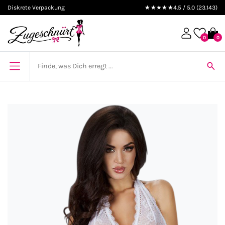
Diskrete Verpackung
★★★★★
4.5 / 5.0 (23.143)
0
0