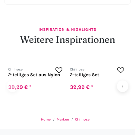
INSPIRATION & HIGHLIGHTS
Weitere Inspirationen
Chilirose
Chilirose
C
2-teiliges Set aus Nylon
2-teiliges Set
3
‹
›
39,99 € *
39,99 € *
4
Home
Marken
Chilirose