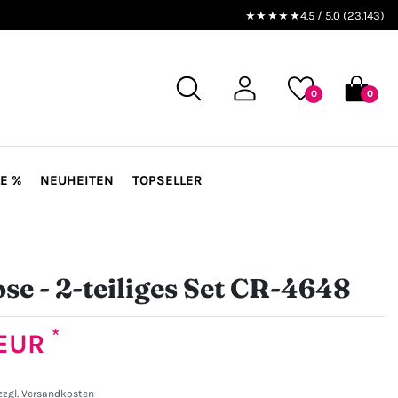
★★★★★
4.5 / 5.0 (23.143)
0
0
E %
NEUHEITEN
TOPSELLER
ose - 2-teiliges Set CR-4648
*
 EUR
zzgl.
Versandkosten