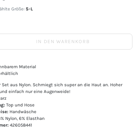
hlte Größe:
S-L
IN DEN WARENKORB
hnbarem Material
erhältlich
 Set aus Nylon. Schmiegt sich super an die Haut an. Hoher
und einfach nur eine Augenweide!
arz
ng:
Top und Hose
ise:
Handwäsche
% Nylon, 6% Elasthan
mer:
426058441