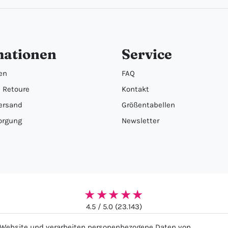
mationen
Service
en
FAQ
 Retoure
Kontakt
ersand
Größentabellen
orgung
Newsletter
★★★★★
4.5 / 5.0 (23.143)
r Website und verarbeiten personenbezogene Daten von