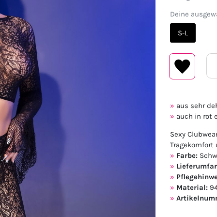
Deine ausgewä
S-L
aus sehr de
auch in rot 
Sexy Clubwear
Tragekomfort 
Farbe:
Schw
Lieferumfa
Pflegehinwe
Material:
94
Artikelnum