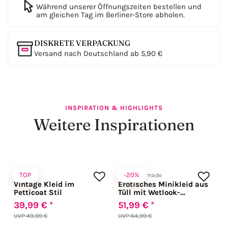
Während unserer Öffnungszeiten bestellen und
am gleichen Tag im Berliner-Store abholen.
DISKRETE VERPACKUNG
Versand nach Deutschland ab 5,90 €
INSPIRATION & HIGHLIGHTS
Weitere Inspirationen
TOP
-20%
Belsira
Noir Handmade
Vintage Kleid im
Erotisches Minikleid aus
Petticoat Stil
Tüll mit Wetlook-
Elementen in schwarz
39,99 € *
51,99 € *
UVP 49,99 €
UVP 64,99 €