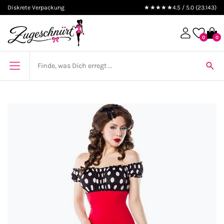
Diskrete Verpackung
★★★★★
4.5 / 5.0 (23.143)
0
0