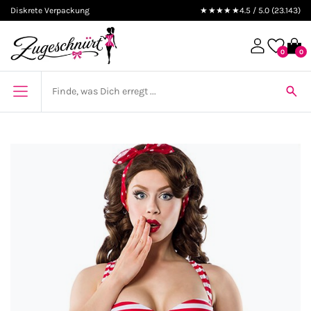
Diskrete Verpackung
★★★★★
4.5 / 5.0 (23.143)
0
0