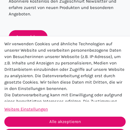
Abonniere kostenlos den Zugeschnürt Newsletter und
erfahre zuerst von neuen Produkten und besonderen
Angeboten.
Anmelden
Wir verwenden Cookies und ähnliche Technologien auf
unserer Website und verarbeiten personenbezogene Daten
von Besucher:innen unserer Webseite (z.B. IP-Adresse), um
★★★★★
z.B. Inhalte und Anzeigen zu personalisieren, Medien von
Drittanbietern einzubinden oder Zugriffe auf unsere Website
4.5 / 5.0 (23.143)
zu analysieren. Die Datenverarbeitung erfolgt erst durch
gesetzte Cookies. Wir teilen diese Daten mit Dritten, die wir
in den Einstellungen benennen.
Die Datenverarbeitung kann mit Einwilligung oder aufgrund
eines berechtigten Interesses erfolgen. Die Zustimmung
kann erteilt oder abgelehnt werden. Es besteht das Recht,
Weitere Einstellungen
nicht einzuwilligen und die Einwilligung zu einem späteren
Impressum
Daten­schutz­erklärung
AGB
Zeitpunkt zu ändern oder zu widerrufen. Beachten Sie unser
Alle akzeptieren
Widerrufs­recht
Kontakt
Impressum
und weitere Hinweise zur Verwendung