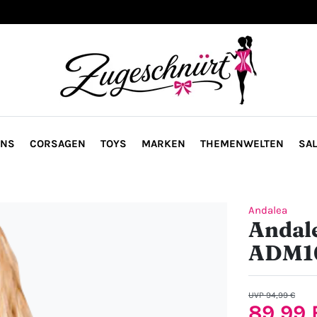
ONS
CORSAGEN
TOYS
MARKEN
THEMENWELTEN
SAL
Andalea
Andale
ADM1
UVP 94,99 €
89,99