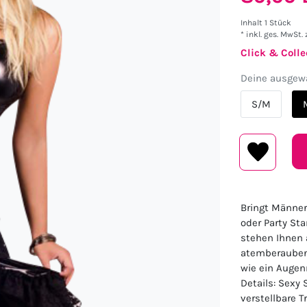
Inhalt
1
Stück
* inkl. ges. MwSt. 
Click & Colle
Deine ausgewä
S/M
Bringt Männer
oder Party St
stehen Ihnen a
atemberaubend
wie ein Augen
Details: Sexy
verstellbare 