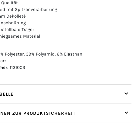
Qualität.
eid mit Spitzenverarbeitung
am Dekolleté
enschnürung
rstellbare Träger
miegsames Material
% Polyester, 39% Polyamid, 6% Elasthan
arz
mer:
1131003
ELLE
ONEN ZUR PRODUKTSICHERHEIT