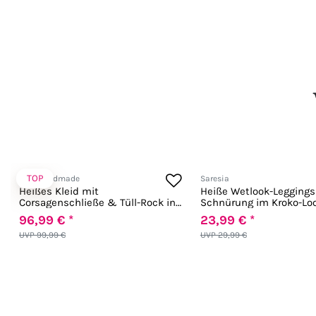
TOP
Noir Handmade
Saresia
Heißes Kleid mit
Heiße Wetlook-Leggings
Corsagenschließe & Tüll-Rock in
Schnürung im Kroko-Loo
schwarz
schwarz
96,99 € *
23,99 € *
UVP 99,99 €
UVP 29,99 €