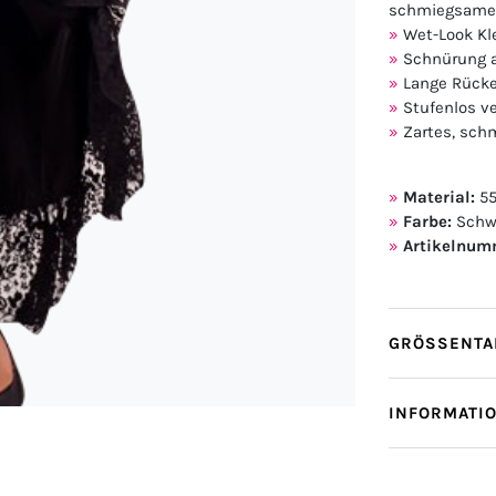
schmiegsame 
Wet-Look Kl
Schnürung 
Lange Rück
Stufenlos ve
Zartes, sch
Material:
55
Farbe:
Schw
Artikelnum
GRÖSSENTAB
INFORMATI