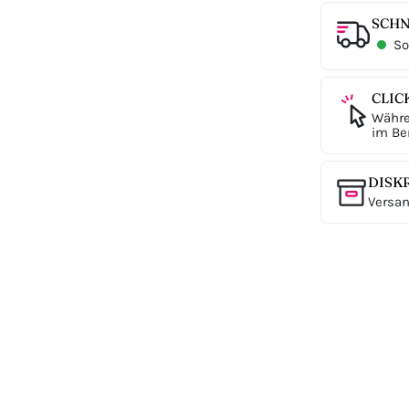
SCHN
Sof
CLIC
Währe
im Ber
DISK
Versan