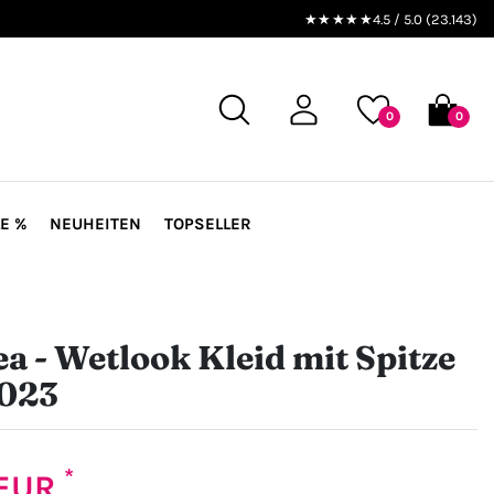
★★★★★
4.5 / 5.0 (23.143)
0
0
E %
NEUHEITEN
TOPSELLER
a - Wetlook Kleid mit Spitze
023
*
 EUR