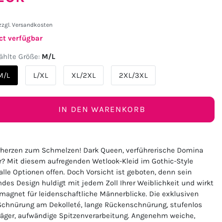
zzgl.
Versandkosten
ct verfügbar
hlte Größe:
M/L
M/L
L/XL
XL/2XL
2XL/3XL
IN DEN WARENKORB
herzen zum Schmelzen! Dark Queen, verführerische Domina
ar? Mit diesem aufregenden Wetlook-Kleid im Gothic-Style
lle Optionen offen. Doch Vorsicht ist geboten, denn sein
es Design huldigt mit jedem Zoll Ihrer Weiblichkeit und wirkt
magnet für leidenschaftliche Männerblicke. Die exklusiven
 Schnürung am Dekolleté, lange Rückenschnürung, stufenlos
Träger, aufwändige Spitzenverarbeitung. Angenehm weiche,