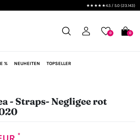
★★★★★
4.5 / 5.0 (23.143)
0
0
E %
NEUHEITEN
TOPSELLER
a - Straps- Negligee rot
020
*
 EUR