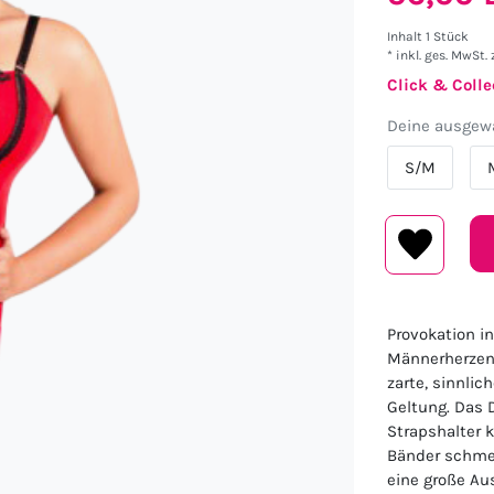
Inhalt
1
Stück
* inkl. ges. MwSt. 
Click & Colle
Deine ausgewä
S/M
Provokation in
Männerherzen 
zarte, sinnli
Geltung. Das D
Strapshalter 
Bänder schmei
eine große Au