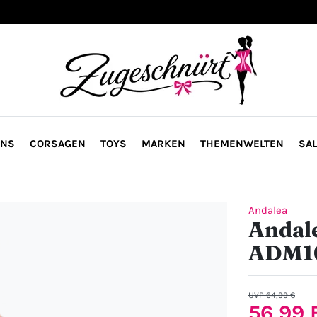
ONS
CORSAGEN
TOYS
MARKEN
THEMENWELTEN
SAL
Andalea
Andale
ADM1
UVP 64,99 €
56,99