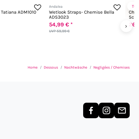
TO
Andalea
Chilir
e Tatiana ADM1010
Wetlook Straps- Chemise Bella
Chil
ADS3023
Schn
54,99 € *
26,
›
UVP 59,99 €
Home
Dessous
Nachtwäsche
Negligées / Chemises