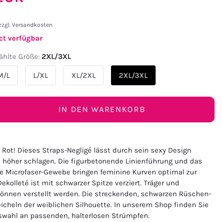
zzgl.
Versandkosten
ct verfügbar
hlte Größe:
2XL/3XL
M/L
L/XL
XL/2XL
2XL/3XL
IN DEN WARENKORB
 Rot! Dieses Straps-Negligé lässt durch sein sexy Design
höher schlagen. Die figurbetonende Linienführung und das
che Microfaser-Gewebe bringen feminine Kurven optimal zur
ekolleté ist mit schwarzer Spitze verziert. Träger und
können verstellt werden. Die streckenden, schwarzen Rüschen-
cheln der weiblichen Silhouette. In unserem Shop finden Sie
swahl an passenden, halterlosen Strümpfen.