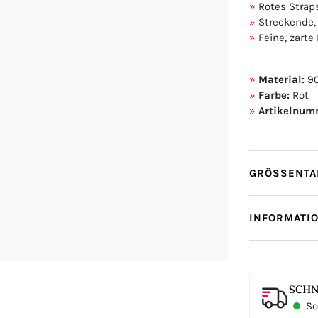
Rotes Strap
Streckende,
Feine, zarte
Material:
90
Farbe:
Rot
Artikelnum
GRÖSSENTAB
INFORMATI
SCHN
Sof