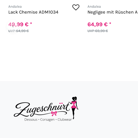
Andalea
Andalea
Lack Chemise ADM1034
Negligee mit Rüschen 
49,99 € *
64,99 € *
‹
UVP 54,99 €
UVP 69,99 €