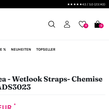
★★★★★
4.5 / 5.0 (23.143)
0
0
E %
NEUHEITEN
TOPSELLER
a - Wetlook Straps- Chemise
 ADS3023
*
 EUR