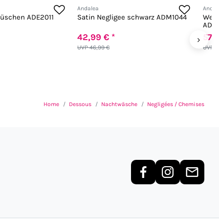
Andalea
Andal
Rüschen ADE2011
Satin Negligee schwarz ADM1044
Wetl
ADE
42,99 € *
57,9
›
UVP 46,99 €
UVP 5
Home
Dessous
Nachtwäsche
Negligées / Chemises