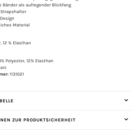
e Bänder als aufregender Blickfang
 Strapshalter
 Design
liches Material
, 12 % Elasthan
% Polyester, 12% Elasthan
arz
mer:
1131021
ELLE
ONEN ZUR PRODUKTSICHERHEIT