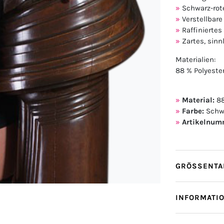
Schwarz-rot
Verstellbare
Raffiniertes
Zartes, sinn
Materialien:
88 % Polyester
Material:
88
Farbe:
Schw
Artikelnum
GRÖSSENTAB
INFORMATI