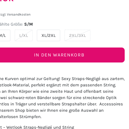
zzgl.
Versandkosten
hlte Größe:
S/M
M/L
L/XL
XL/2XL
2XL/3XL
IN DEN WARENKORB
che Kurven optimal zur Geltung! Sexy Straps-Negligé aus zartem,
tlook-Material, perfekt ergänzt mit dem passenden String.
 an Ihren Körper wie eine zweite Haut und offenbart seine
 Zwei schwarz-roten Bänder sorgen für eine streckende Optik
tlos in Träger und verstellbare Strapshalter über. Accessoires
nserem Shop bieten wir Ihnen eine große Auswahl an
lterlosen Strümpfen.
et – Wetlook Straps-Negligé und String