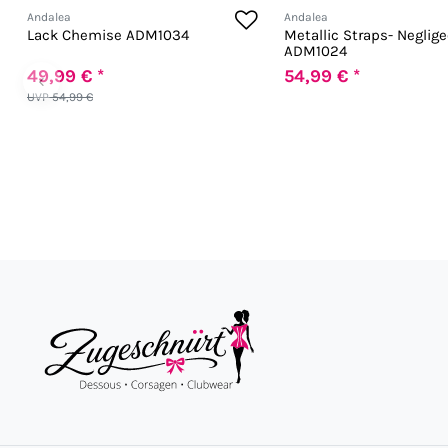
Andalea
Andalea
Lack Chemise ADM1034
Metallic Straps- Neglige
ADM1024
49,99 € *
54,99 € *
‹
UVP 54,99 €