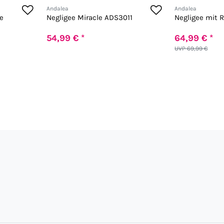
Andalea
Andalea
e
Negligee Miracle ADS3011
Negligee mit 
54,99 € *
64,99 € *
UVP 69,99 €