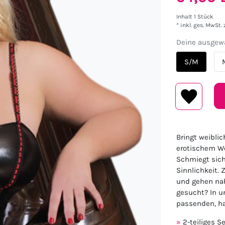
Inhalt
1
Stück
* inkl. ges. MwSt. 
Deine ausgewä
S/M
Bringt weibli
erotischem We
Schmiegt sich
Sinnlichkeit.
und gehen nah
gesucht? In u
passenden, ha
2-teiliges S