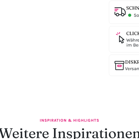
SCHN
Sof
CLIC
Währe
im Ber
DISK
Versan
INSPIRATION & HIGHLIGHTS
Weitere Inspiratione