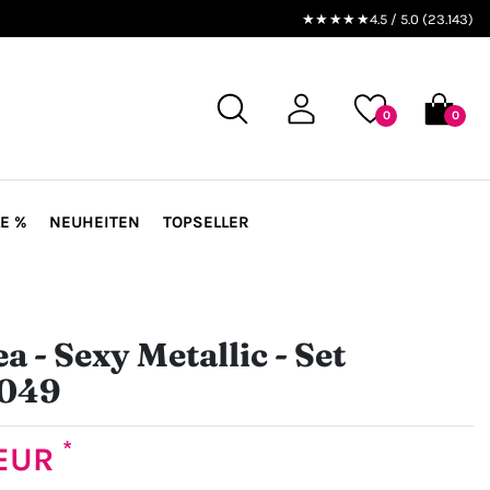
★★★★★
4.5 / 5.0 (23.143)
0
0
E %
NEUHEITEN
TOPSELLER
a - Sexy Metallic - Set
049
*
 EUR