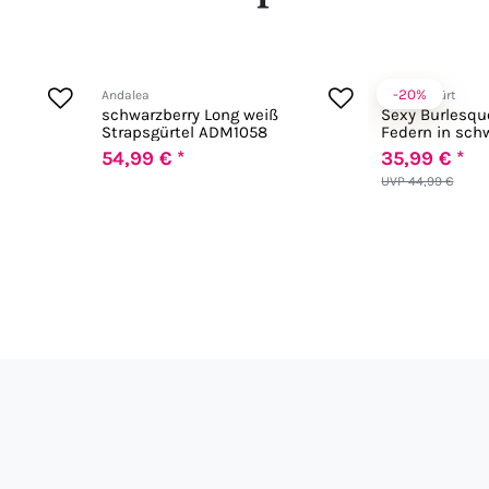
-20%
Andalea
Zugeschnürt
schwarzberry Long weiß
Sexy Burlesqu
Strapsgürtel ADM1058
Federn in sch
54,99 € *
35,99 € *
UVP 44,99 €