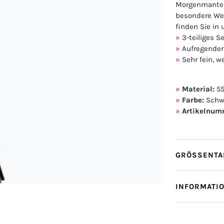
Morgenmantels.
besondere Wei
finden Sie in
3-teiliges 
Aufregender
Sehr fein, 
Material:
55
Farbe:
Schw
Artikelnum
GRÖSSENTAB
INFORMATI