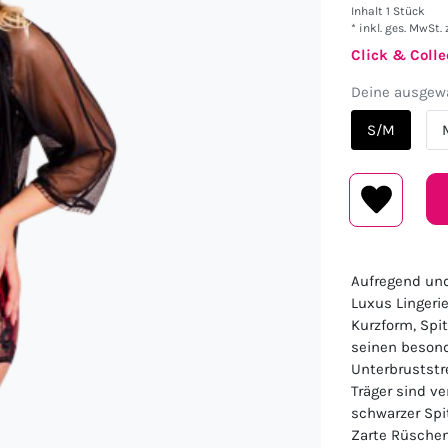
Inhalt
1
Stück
* inkl. ges. MwSt. 
Click & Colle
Deine ausgewä
S/M
Aufregend und
Luxus Lingeri
Kurzform, Spi
seinen besond
Unterbruststr
Träger sind ve
schwarzer Spi
Zarte Rüschen