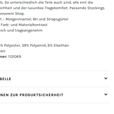
 So unterschiedlich die Teile auch sind, alle eint die
chheit und der luxuriöse Tragekomfort. Passende Stockings
 unserem Shop.
Set – Morgenmantel, BH und Strapsgürtel
 Farb- und Materialkontrast
weich und trageangenehm
% Polyester, 39% Polyamid, 6% Elasthan
arz
mer:
1131069
ELLE
ONEN ZUR PRODUKTSICHERHEIT