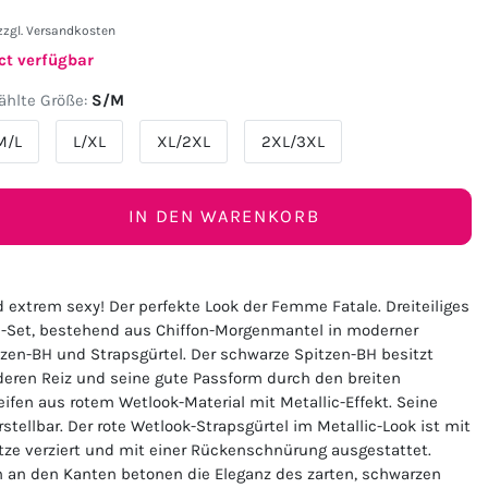
zzgl.
Versandkosten
ct verfügbar
hlte Größe:
S/M
M/L
L/XL
XL/2XL
2XL/3XL
IN DEN WARENKORB
 extrem sexy! Der perfekte Look der Femme Fatale. Dreiteiliges
e-Set, bestehend aus Chiffon-Morgenmantel in moderner
tzen-BH und Strapsgürtel. Der schwarze Spitzen-BH besitzt
eren Reiz und seine gute Passform durch den breiten
eifen aus rotem Wetlook-Material mit Metallic-Effekt. Seine
rstellbar. Der rote Wetlook-Strapsgürtel im Metallic-Look ist mit
tze verziert und mit einer Rückenschnürung ausgestattet.
 an den Kanten betonen die Eleganz des zarten, schwarzen