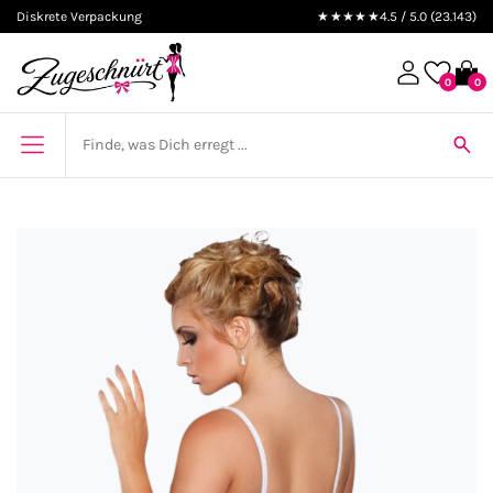
Diskrete Verpackung
★★★★★
4.5 / 5.0 (23.143)
0
0