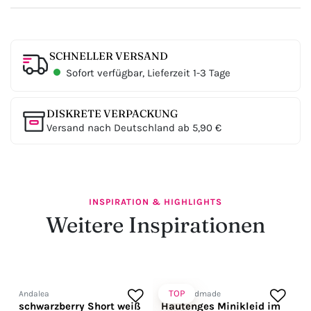
SCHNELLER VERSAND
Sofort verfügbar, Lieferzeit 1-3 Tage
DISKRETE VERPACKUNG
Versand nach Deutschland ab 5,90 €
INSPIRATION & HIGHLIGHTS
Weitere Inspirationen
TOP
Andalea
Noir Handmade
schwarzberry Short weiß
Hautenges Minikleid im