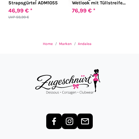
Strapsgürtel ADM1055
Wetlook mit Tüllstreifen
in schwarz
46,99 € *
76,99 € *
UVP 59,99 €
Home
Marken
Andalea