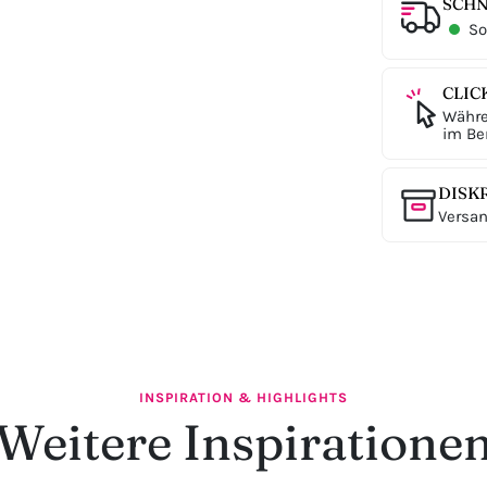
SCHN
Sof
CLIC
Währe
im Ber
DISK
Versan
INSPIRATION & HIGHLIGHTS
Weitere Inspiratione