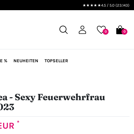
★★★★★
4.5 / 5.0 (23.143)
0
0
E %
NEUHEITEN
TOPSELLER
a - Sexy Feuerwehrfrau
023
*
 EUR