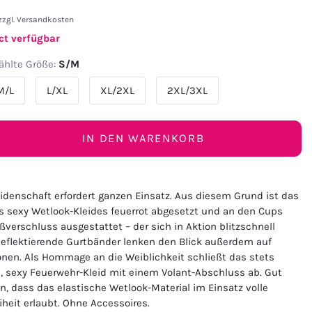
zzgl.
Versandkosten
ct verfügbar
hlte Größe:
S/M
M/L
L/XL
XL/2XL
2XL/3XL
IN DEN WARENKORB
idenschaft erfordert ganzen Einsatz. Aus diesem Grund ist das
es sexy Wetlook-Kleides feuerrot abgesetzt und an den Cups
ßverschluss ausgestattet – der sich in Aktion blitzschnell
 Reflektierende Gurtbänder lenken den Blick außerdem auf
nen. Als Hommage an die Weiblichkeit schließt das stets
e, sexy Feuerwehr-Kleid mit einem Volant-Abschluss ab. Gut
n, dass das elastische Wetlook-Material im Einsatz volle
heit erlaubt. Ohne Accessoires.