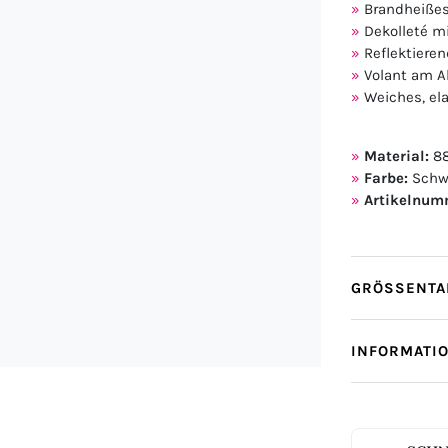
Brandheißes
Dekolleté mi
Reflektiere
Volant am A
Weiches, el
Material:
88
Farbe:
Schw
Artikelnum
GRÖSSENTAB
INFORMATI