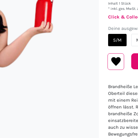
Inhalt
1
Stück
* inkl. ges. MwSt. 
Click & Colle
Deine ausgewä
S/M
Brandheiße Le
Oberteil dies
mit einem Rei
öffnen lässt.
brandheiße Zo
einsatzbereit
auch zu wisse
Bewegungsfrei