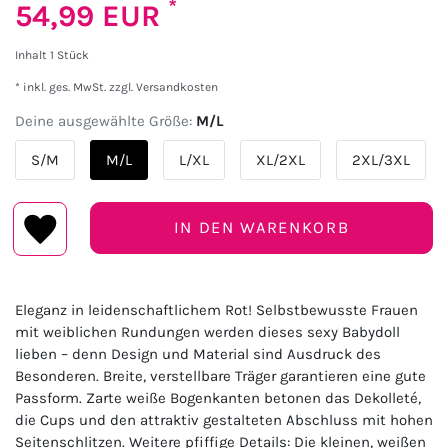
*
54,99 EUR
Inhalt
1
Stück
* inkl. ges. MwSt. zzgl.
Versandkosten
Deine ausgewählte Größe:
M/L
S/M
M/L
L/XL
XL/2XL
2XL/3XL
IN DEN WARENKORB
Eleganz in leidenschaftlichem Rot! Selbstbewusste Frauen
mit weiblichen Rundungen werden dieses sexy Babydoll
lieben – denn Design und Material sind Ausdruck des
Besonderen. Breite, verstellbare Träger garantieren eine gute
Passform. Zarte weiße Bogenkanten betonen das Dekolleté,
die Cups und den attraktiv gestalteten Abschluss mit hohen
Seitenschlitzen. Weitere pfiffige Details: Die kleinen, weißen