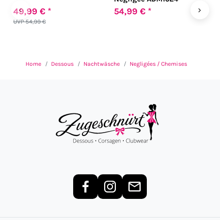
‹
›
49,99 € *
54,99 € *
6
UVP 54,99 €
U
Home
Dessous
Nachtwäsche
Negligées / Chemises