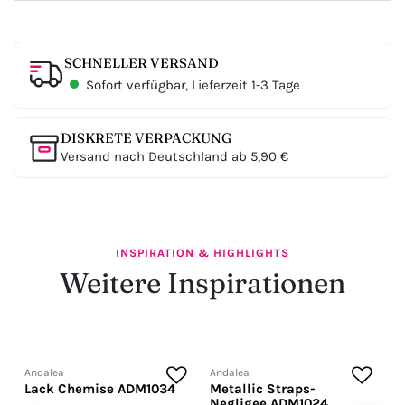
SCHNELLER VERSAND
Sofort verfügbar, Lieferzeit 1-3 Tage
DISKRETE VERPACKUNG
Versand nach Deutschland ab 5,90 €
INSPIRATION & HIGHLIGHTS
Weitere Inspirationen
Andalea
Andalea
A
Lack Chemise ADM1034
Metallic Straps-
N
Negligee ADM1024
A