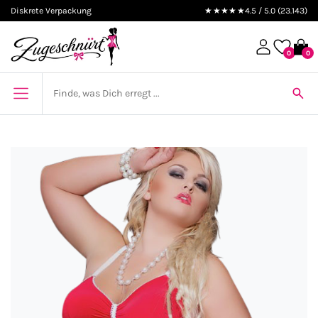
Diskrete Verpackung
★★★★★
4.5 / 5.0 (23.143)
0
0